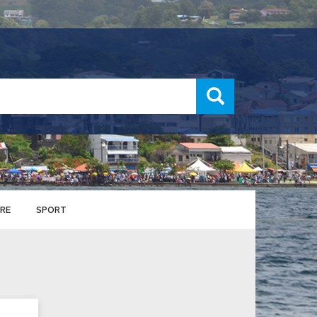
recherche
RE
SPORT
ENTS SPORTIFS
nts municipaux
S
u service des sports