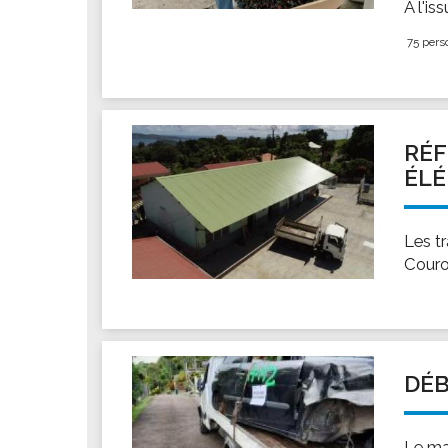
À l'is
75 pers
RÉF
ÉL
Les tr
Couro
DÉB
Le ma