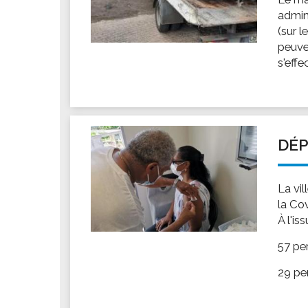
admin
(sur l
peuve
s'effe
DÉP
La vi
la Co
À l'is
57 pe
29 pe