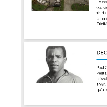
Le ce
été v
1h du 
à Trin
Trinité
DEC
Paul C
Vérita
a évo
1959.
qu'ail