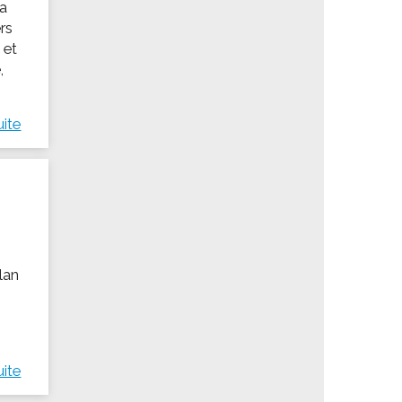
 a
rs
 et
,
uite
llan
uite