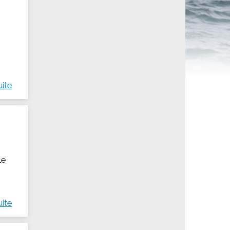
ités sportives
uite
le
uite