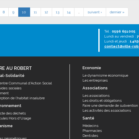
8
9
10
11
12
13
14
…
suivant ›
dernier »
Tél :
0596 651005
Lundi au vendredi :
7
Lundi et jeudi :
14h3
contact@ville-rob
RE AU ROBERT
Economie
al-Solidarité
Le dynamisme économique
Les entreprises
entre Communal d'Action Social
Associations
aides sociales
ement
Les associations
ption de l’habitat insalubre
Les droits et obligations
ironnement
Faire une demande de subvention
Les activités des associations
ecte des déchets
Santé
cules Hors d'Usage
anisme
Médecins
Pharmacies
Dentistes
as géométriques