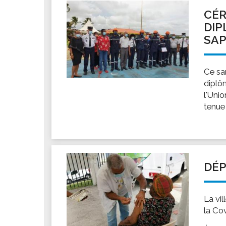
Les associations
CÉR
Les droits et obligations
DIP
Faire une demande de subvention
SAP
Les activités des associations
VIE PRATIQUE
Ce sa
Les espaces numériques
diplô
l'Uni
Infos baignade
tenue
Infos sargasse
Toilettes publiques
Stationnement
Les marchés
DÉP
Le funéraire
Numéros d'urgence
La vi
SANTÉ
la Co
Annuaire santé