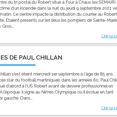
ntre du tri postal du Robert situé à Four à Chaux (ex SEMAIR)
ictime d'un incendie dans la nuit du jeudi 9 septembre 2021 ve
matin. Ce centre impacte la distribution du courrier au Robert
ité. Étaient présents sur les lieux les pompiers de Sainte-Marie
, Gros...
Lire la s
ES DE PAUL CHILLAN
hillan s'est éteint mercredi 1er septembre à l'âge de 85 ans.
ble star du football martiniquais dans les années 60, Paul Chi
lué d'abord à l'US Robert avant de devenir professionnel en
 À l'époque, il signe au Nîmes Olympique où il évolue en tant
ier gauche. Dans...
Lire la s