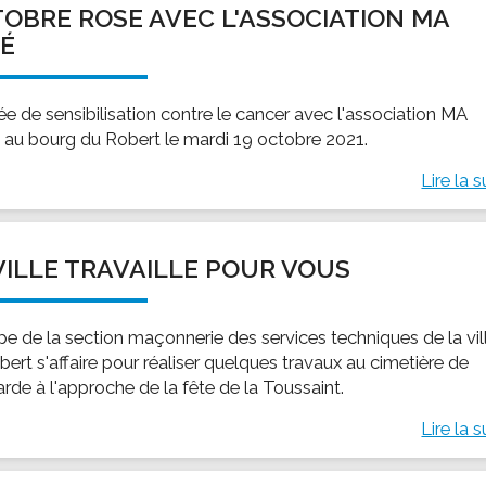
OBRE ROSE AVEC L'ASSOCIATION MA
ssion locale
EMPLOI
LE SERVICE CULTUREL
Guide des activ
É
ollèges et le lycée
Offres d'emploi
Les activités
nseil local des jeunes
SOCIAL-SOLIDARITÉ
ée de sensibilisation contre le cancer avec l'association MA
ANCE
Le Centre Communal d'Action Social
au bourg du Robert le mardi 19 octobre 2021.
uration scolaire
Les aides sociales
Lire la s
coles maternelles et primaire
Logement
es de loisirs - ALSH
Antenne Municipale de Développement et de
Cohésion Sociale
rtail famille
VILLE TRAVAILLE POUR VOUS
Epicerie sociale et solidaire "Rayon de Soleil"
TE ENFANCE
Bornes de collecte de l'ACISE
tantes maternelles
ipe de la section maçonnerie des services techniques de la vil
crèches
ert s'affaire pour réaliser quelques travaux au cimetière de
rde à l'approche de la fête de la Toussaint.
Lire la s