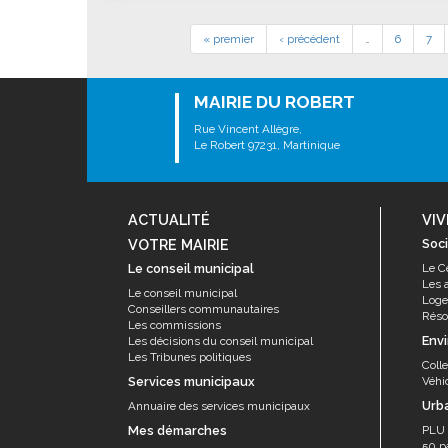
« premier
‹ précédent
…
6
7
MAIRIE DU ROBERT
Rue Vincent Allègre,
Le Robert 97231, Martinique
ACTUALITÉ
VIV
VOTRE MAIRIE
Soci
Le conseil municipal
Le C
Les 
Le conseil municipal
Log
Conseillers communautaires
Résor
Les commissions
Env
Les décisions du conseil municipal
Les Tribunes politiques
Coll
Services municipaux
Véhi
Urb
Annuaire des services municipaux
Mes démarches
PLU
50 p