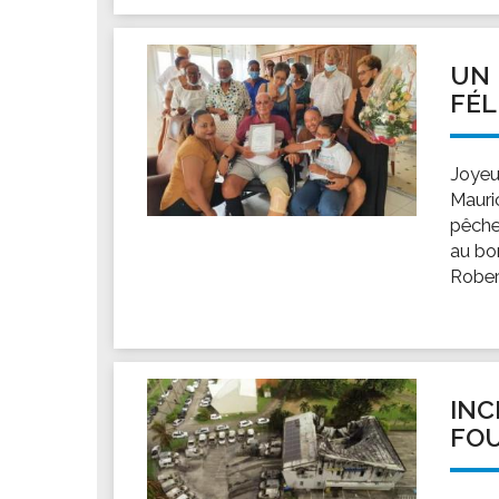
UN 
FÉL
Joyeu
Mauric
pêche
au bor
Rober
INC
FOU