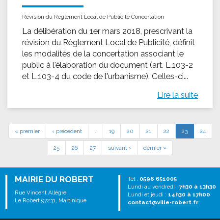
Révision du Règlement Local de Publicité Concertation
La délibération du 1er mars 2018, prescrivant la
révision du Règlement Local de Publicité, définit
les modalités de la concertation associant le
public à l'élaboration du document (art. L.103-2
et L.103-4 du code de l'urbanisme). Celles-ci...
Lire la suite
« premier
‹ précédent
…
19
20
21
22
23
24
25
26
27
suivant ›
dernier »
MAIRIE DU ROBERT
Tél :
0596 651005
Lundi au vendredi :
7h30 à 13h30
Rue Vincent Allègre,
Lundi et jeudi :
14h30 à 17h00
Le Robert 97231, Martinique
contact@ville-robert.fr