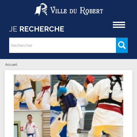
Aller au contenu principal
Accueil
JE
RECHERCHE
Rechercher
Formulaire de recherche
Accueil
Vous êtes ici