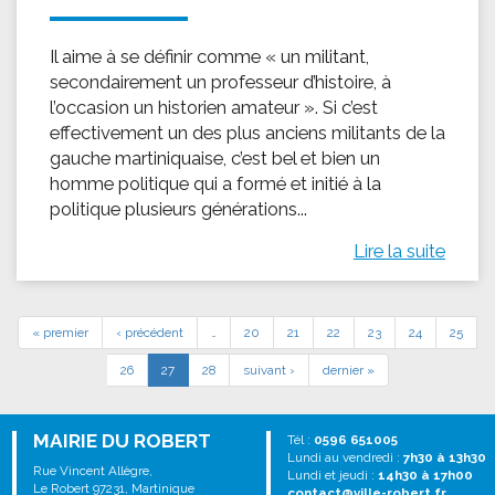
Il aime à se définir comme « un militant,
secondairement un professeur d’histoire, à
l’occasion un historien amateur ». Si c’est
effectivement un des plus anciens militants de la
gauche martiniquaise, c’est bel et bien un
homme politique qui a formé et initié à la
politique plusieurs générations...
Lire la suite
« premier
‹ précédent
…
20
21
22
23
24
25
26
27
28
suivant ›
dernier »
MAIRIE DU ROBERT
Tél :
0596 651005
Lundi au vendredi :
7h30 à 13h30
Rue Vincent Allègre,
Lundi et jeudi :
14h30 à 17h00
Le Robert 97231, Martinique
contact@ville-robert.fr