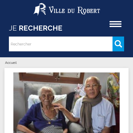
Aller au contenu principal
Accueil
JE
RECHERCHE
Rechercher
Formulaire de recherche
Accueil
Vous êtes ici