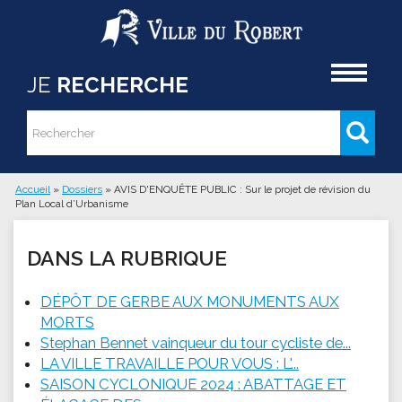
Aller au contenu principal
Accueil
JE
RECHERCHE
Rechercher
Formulaire de recherche
Accueil
»
Dossiers
»
AVIS D'ENQUÊTE PUBLIC : Sur le projet de révision du
Plan Local d’Urbanisme
Vous êtes ici
DANS LA RUBRIQUE
DÉPÔT DE GERBE AUX MONUMENTS AUX
MORTS
Stephan Bennet vainqueur du tour cycliste de...
LA VILLE TRAVAILLE POUR VOUS : L'...
SAISON CYCLONIQUE 2024 : ABATTAGE ET