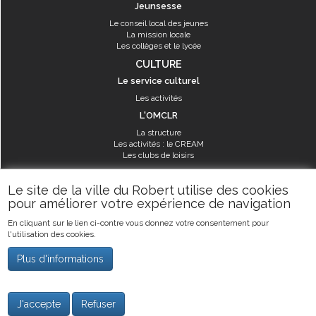
Jeunsesse
Le conseil local des jeunes
La mission locale
Les collèges et le lycée
CULTURE
Le service culturel
Les activités
L'OMCLR
La structure
Les activités : le CREAM
Les clubs de loisirs
SPORT
Le site de la ville du Robert utilise des cookies
Les équipements sportifs
pour améliorer votre expérience de navigation
Les aménagements municipaux
En cliquant sur le lien ci-contre vous donnez votre consentement pour
Les activités
l'utilisation des cookies.
Les activités du service des sports
Guide des activités sportives
Plus d'informations
©2019
Ville du Robert
-
Mentions légales
J'accepte
Refuser