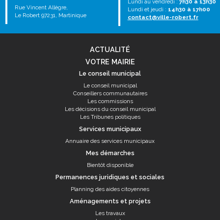
Lundi au vendredi :
7h30 à 13h30
Rue Vincent Allègre,
Lundi et jeudi :
14h30 à 17h00
Le Robert 97231, Martinique
contact@ville-robert.fr
ACTUALITÉ
VOTRE MAIRIE
Le conseil municipal
Le conseil municipal
Conseillers communautaires
Les commissions
Les décisions du conseil municipal
Les Tribunes politiques
Services municipaux
Annuaire des services municipaux
Mes démarches
Bientôt disponible
Permanences juridiques et sociales
Planning des aides citoyennes
Aménagements et projets
Les travaux