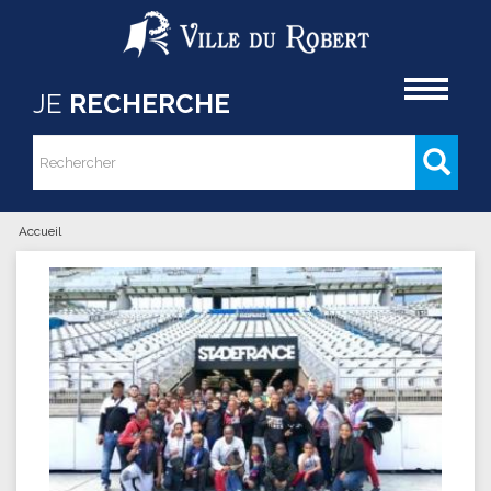
Aller au contenu principal
Accueil
JE
RECHERCHE
Rechercher
Formulaire de recherche
Accueil
Vous êtes ici