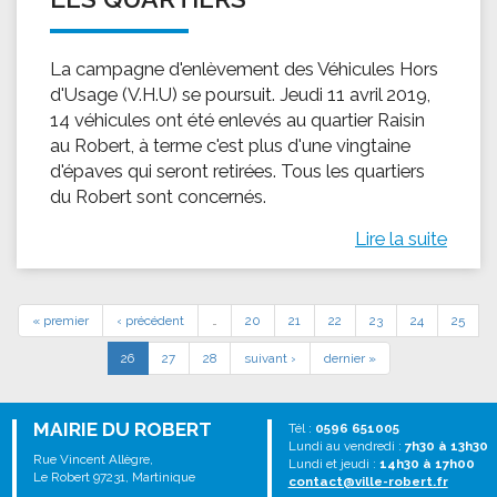
La campagne d'enlèvement des Véhicules Hors
d'Usage (V.H.U) se poursuit. Jeudi 11 avril 2019,
14 véhicules ont été enlevés au quartier Raisin
au Robert, à terme c'est plus d'une vingtaine
d'épaves qui seront retirées. Tous les quartiers
du Robert sont concernés.
Lire la suite
« premier
‹ précédent
…
20
21
22
23
24
25
26
27
28
suivant ›
dernier »
MAIRIE DU ROBERT
Tél :
0596 651005
Lundi au vendredi :
7h30 à 13h30
Rue Vincent Allègre,
Lundi et jeudi :
14h30 à 17h00
Le Robert 97231, Martinique
contact@ville-robert.fr