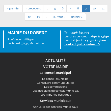
« premier
‹ précédent
…
5
6
7
8
9
10
11
12
13
…
suivant ›
dernier »
MAIRIE DU ROBERT
Tél :
0596 651005
Lundi au vendredi :
7h30 à 13h30
Rue Vincent Allègre,
Lundi et jeudi :
14h30 à 17h00
Le Robert 97231, Martinique
contact@ville-robert.fr
ACTUALITÉ
VOTRE MAIRIE
Le conseil municipal
Le conseil municipal
Conseillers communautaires
Les commissions
Les décisions du conseil municipal
Les Tribunes politiques
Services municipaux
Annuaire des services municipaux