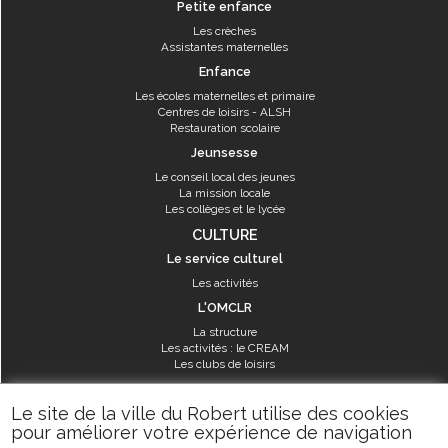
Petite enfance
Les crèches
Assistantes maternelles
Enfance
Les écoles maternelles et primaire
Centres de loisirs - ALSH
Restauration scolaire
Jeunsesse
Le conseil local des jeunes
La mission locale
Les collèges et le lycée
CULTURE
Le service culturel
Les activités
L'OMCLR
La structure
Les activités : le CREAM
Les clubs de loisirs
SPORT
Le site de la ville du Robert utilise des cookies
Les équipements sportifs
pour améliorer votre expérience de navigation
Les aménagements municipaux