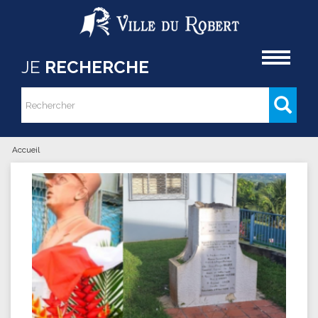
Aller au contenu principal
Accueil
JE
RECHERCHE
Rechercher
Formulaire de recherche
Accueil
Vous êtes ici