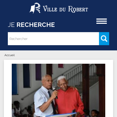
Aller au contenu principal
Accueil
JE
RECHERCHE
Rechercher
Formulaire de recherche
Accueil
Vous êtes ici