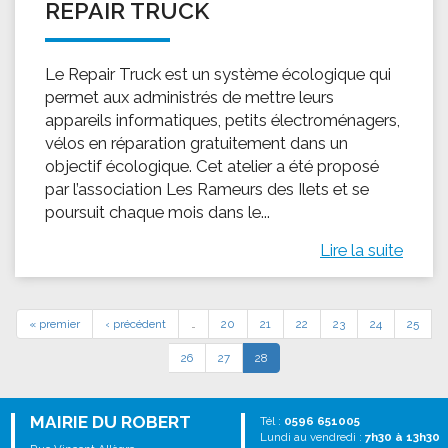
REPAIR TRUCK
Le Repair Truck est un système écologique qui
permet aux administrés de mettre leurs
appareils informatiques, petits électroménagers,
vélos en réparation gratuitement dans un
objectif écologique. Cet atelier a été proposé
par l’association Les Rameurs des Ilets et se
poursuit chaque mois dans le...
Lire la suite
« premier
‹ précédent
…
20
21
22
23
24
25
26
27
28
MAIRIE DU ROBERT
Tél :
0596 651005
Lundi au vendredi :
7h30 à 13h30