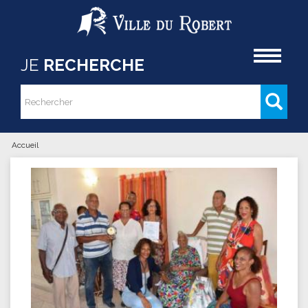
Aller au contenu principal
Accueil
JE
RECHERCHE
Rechercher
Formulaire de recherche
Accueil
Vous êtes ici