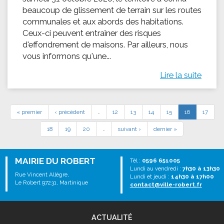
beaucoup de glissement de terrain sur les routes
communales et aux abords des habitations.
Ceux-ci peuvent entraîner des risques
d'effondrement de maisons. Par ailleurs, nous
vous informons qu'une...
Lire la suite
« premier
‹ précédent
…
12
13
14
15
16
17
18
19
20
…
suivant ›
dernier »
MAIRIE DU ROBERT
Tél :
0596 651005
Lundi au vendredi :
7h30 à 13h30
Rue Vincent Allègre,
Lundi et jeudi :
14h30 à 17h00
Le Robert 97231, Martinique
contact@ville-robert.fr
ACTUALITÉ