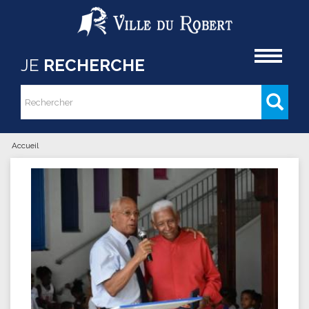
Aller au contenu principal
Accueil
JE
RECHERCHE
Rechercher
Formulaire de recherche
Accueil
Vous êtes ici