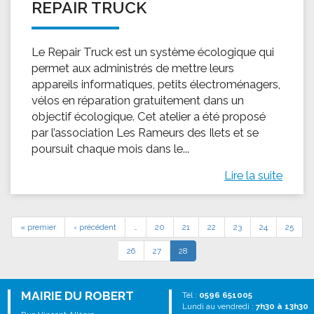
REPAIR TRUCK
Le Repair Truck est un système écologique qui
permet aux administrés de mettre leurs
appareils informatiques, petits électroménagers,
vélos en réparation gratuitement dans un
objectif écologique. Cet atelier a été proposé
par l’association Les Rameurs des Ilets et se
poursuit chaque mois dans le...
Lire la suite
« premier
‹ précédent
…
20
21
22
23
24
25
26
27
28
MAIRIE DU ROBERT
Tél :
0596 651005
Lundi au vendredi :
7h30 à 13h30