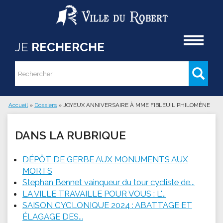
Aller au contenu principal
Accueil
JE
RECHERCHE
Rechercher
Formulaire de recherche
Accueil
»
Dossiers
»
JOYEUX ANNIVERSAIRE À MME FIBLEUIL PHILOMÈNE
Vous êtes ici
DANS LA RUBRIQUE
DÉPÔT DE GERBE AUX MONUMENTS AUX
MORTS
Stephan Bennet vainqueur du tour cycliste de...
LA VILLE TRAVAILLE POUR VOUS : L'...
SAISON CYCLONIQUE 2024 : ABATTAGE ET
ÉLAGAGE DES...