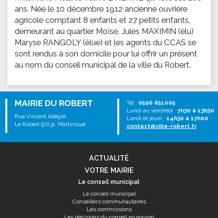
ans. Née le 10 décembre 1912 ancienne ouvrière
agricole comptant 8 enfants et 27 petits enfants,
demeurant au quartier Moïse. Jules MAXIMIN (élu)
Maryse RANGOLY (élue) et les agents du CCAS se
sont rendus à son domicile pour lui offrir un présent
au nom du conseil municipal de la ville du Robert.
MAIRIE DU ROBERT
Tél :
0596 651005
Lundi au vendredi :
7h30 à 13h30
Rue Vincent Allègre,
Lundi et jeudi :
14h30 à 17h00
Le Robert 97231, Martinique
contact@ville-robert.fr
ACTUALITÉ
VOTRE MAIRIE
Le conseil municipal
Le conseil municipal
Conseillers communautaires
Les commissions
Les décisions du conseil municipal