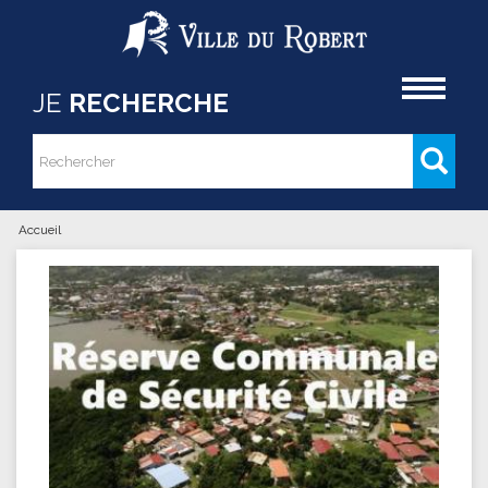
Aller au contenu principal
Accueil
JE
RECHERCHE
Rechercher
Formulaire de recherche
Accueil
Vous êtes ici