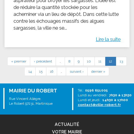
aspirateur pour broyer les sargasses. L'idée est
de réduire la quantité stockée pour les
acheminer via un lieu de dépôt. Dans cette lutte
contre les échouages massifs des algues
sargasses, la ville ne se...
Lire la suite
« premier
‹ précédent
…
8
9
10
11
12
13
14
15
16
…
suivant ›
dernier »
MAIRIE DU ROBERT
Tél :
0596 651005
Lundi au vendredi :
7h30 à 13h30
Rue Vincent Allègre,
Lundi et jeudi :
14h30 à 17h00
Le Robert 97231, Martinique
contact@ville-robert.fr
ACTUALITÉ
VOTRE MAIRIE