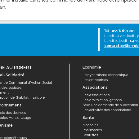
ien.
Tél :
0596 651005
Lundi au vendredi :
7
Lundi et jeudi :
14h3
contact@ville-rob
RE AU ROBERT
Economie
al-Solidarité
Le dynamisme économique
Les entreprises
entre Communal d'Action Social
Associations
aides sociales
ement
Les associations
ption de l’habitat insalubre
Les droits et obligations
ironnement
Faire une demande de subvention
Les activités des associations
ecte des déchets
Santé
cules Hors d'Usage
anisme
Médecins
Pharmacies
Dentistes
as géométriques