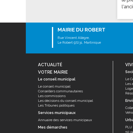
Les associations
l'anc
Les droits et obligations
Faire une demande de subvention
Les activités des associations
MAIRIE DU ROBERT
Rue Vincent Allègre,
VIE PRATIQUE
Le Robert 97231, Martinique
Les espaces numériques
Infos baignade
ACTUALITÉ
VIV
Infos sargasse
VOTRE MAIRIE
Soci
Toilettes publiques
Le conseil municipal
Le C
Stationnement
Les 
Le conseil municipal
Log
Conseillers communautaires
Les marchés
Résor
Les commissions
Env
Les décisions du conseil municipal
Le funéraire
Les Tribunes politiques
Coll
Numéros d'urgence
Services municipaux
Véhi
Urb
Annuaire des services municipaux
SANTÉ
Mes démarches
PLU
Annuaire santé
50 p