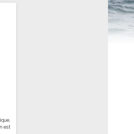
ités sportives
ique.
n est