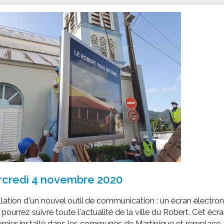
ssion locale
EMPLOI
LE SERVICE CULTUREL
Guide des activ
ollèges et le lycée
Offres d'emploi
Les activités
nseil local des jeunes
SOCIAL-SOLIDARITÉ
ANCE
Le Centre Communal d'Action Social
uration scolaire
Les aides sociales
coles maternelles et primaire
Logement
es de loisirs - ALSH
Antenne Municipale de Développement et de
Cohésion Sociale
rtail famille
Epicerie sociale et solidaire "Rayon de Soleil"
TE ENFANCE
Bornes de collecte de l'ACISE
tantes maternelles
crèches
credi 4 novembre 2020
llation d'un nouvel outil de communication : un écran électron
pourrez suivre toute l'actualité de la ville du Robert. Cet écra
emier installé dans les communes de Martinique et remplace