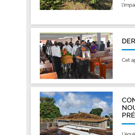
l'imp
DER
Cet a
CON
NOU
PR
L'équi