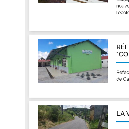
nouve
l'éco
RÉF
"CO
Réfec
de Ca
LA 