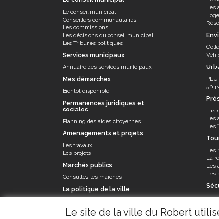
Les 
Le conseil municipal
Log
Conseillers communautaires
Résor
Les commissions
Env
Les décisions du conseil municipal
Les Tribunes politiques
Coll
Services municipaux
Véhi
Urb
Annuaire des services municipaux
Mes démarches
PLU
50 p
Bientôt disponible
Pré
Permanences juridiques et
sociales
Histo
Les 
Planning des aides citoyennes
Les î
Aménagements et projets
Tou
Les travaux
Les 
Les projets
La re
Marchés publics
Les a
Les s
Consultez les marchés
Séc
La politique de la ville
La p
Le contrat de ville et appel à projets
Le se
Le site de la ville du Robert util
prév