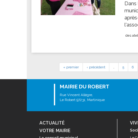
Dans 
munic
après
l'ass
des atel
« premier
‹ précédent
…
5
6
MAIRIE DU ROBERT
Rue Vincent Allègre,
Le Robert 97231, Martinique
ACTUALITÉ
VIV
VOTRE MAIRIE
Soci
Le conseil municipal
Le C