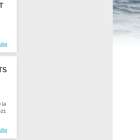
T
ités sportives
uite
TS
 la
021
uite