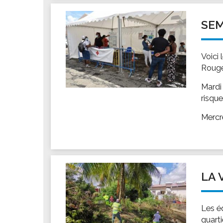
Les associations
Les droits et obligations
SEM
Faire une demande de subvention
Les activités des associations
Voici 
VIE PRATIQUE
Rouge
Les espaces numériques
Mardi
Infos baignade
risqu
Infos sargasse
Mercr
Toilettes publiques
Stationnement
Les marchés
Le funéraire
LA 
Numéros d'urgence
SANTÉ
Les é
Annuaire santé
quart