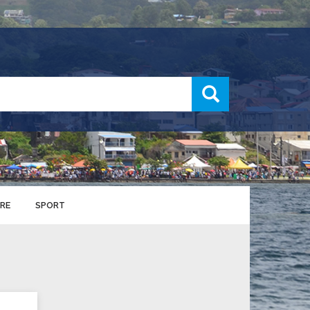
recherche
RE
SPORT
ENTS SPORTIFS
nts municipaux
S
u service des sports