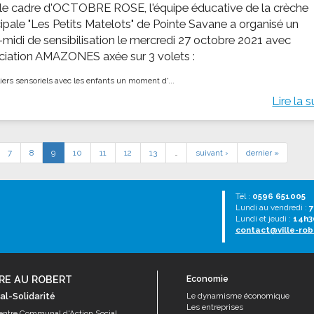
le cadre d'OCTOBRE ROSE, l'équipe éducative de la crèche
ipale "Les Petits Matelots" de Pointe Savane a organisé un
-midi de sensibilisation le mercredi 27 octobre 2021 avec
ociation AMAZONES axée sur 3 volets :
iers sensoriels avec les enfants ​ un moment d'...
Lire la s
7
8
9
10
11
12
13
…
suivant ›
dernier »
Tél :
0596 651005
Lundi au vendredi :
7
Lundi et jeudi :
14h3
contact@ville-rob
RE AU ROBERT
Economie
al-Solidarité
Le dynamisme économique
Les entreprises
entre Communal d'Action Social