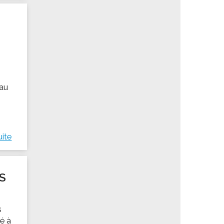
 au
uite
S
s
né à