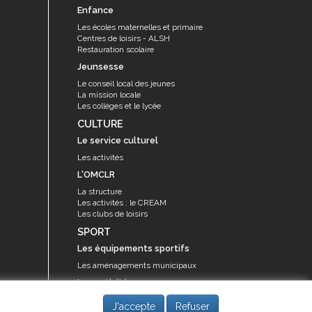
Enfance
Les écoles maternelles et primaire
Centres de loisirs - ALSH
Restauration scolaire
Jeunsesse
Le conseil local des jeunes
La mission locale
Les collèges et le lycée
CULTURE
Le service culturel
Les activités
L'OMCLR
La structure
Les activités : le CREAM
Les clubs de loisirs
SPORT
Les équipements sportifs
Les aménagements municipaux
Les activités
Les activités du service des sports
J'accepte
Refuser
Guide des activités sportives