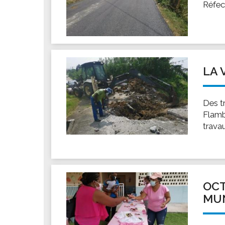
Réfec
LA 
Des t
Flamb
trava
OCT
MUN