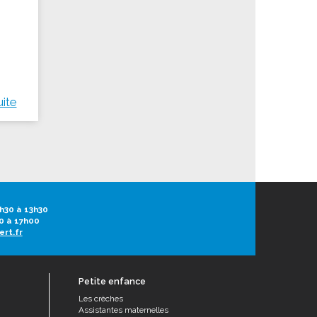
uite
h30 à 13h30
0 à 17h00
ert.fr
Petite enfance
Les crèches
Assistantes maternelles