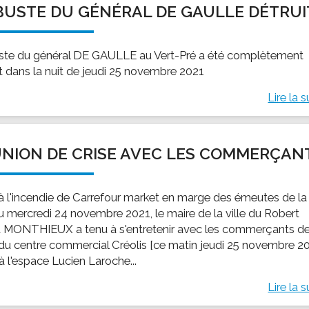
BUSTE DU GÉNÉRAL DE GAULLE DÉTRUI
ssion locale
EMPLOI
LE SERVICE CULTUREL
Guide des activ
ollèges et le lycée
Offres d'emploi
Les activités
ste du général DE GAULLE au Vert-Pré a été complètement
nseil local des jeunes
SOCIAL-SOLIDARITÉ
it dans la nuit de jeudi 25 novembre 2021
ANCE
Le Centre Communal d'Action Social
Lire la s
uration scolaire
Les aides sociales
coles maternelles et primaire
Logement
es de loisirs - ALSH
Antenne Municipale de Développement et de
NION DE CRISE AVEC LES COMMERÇAN
Cohésion Sociale
rtail famille
Epicerie sociale et solidaire "Rayon de Soleil"
TE ENFANCE
 à l'incendie de Carrefour market en marge des émeutes de la
Bornes de collecte de l'ACISE
tantes maternelles
du mercredi 24 novembre 2021, le maire de la ville du Robert
d MONTHIEUX a tenu à s'entretenir avec les commerçants de
crèches
du centre commercial Créolis [ce matin jeudi 25 novembre 2
à l'espace Lucien Laroche...
Lire la s