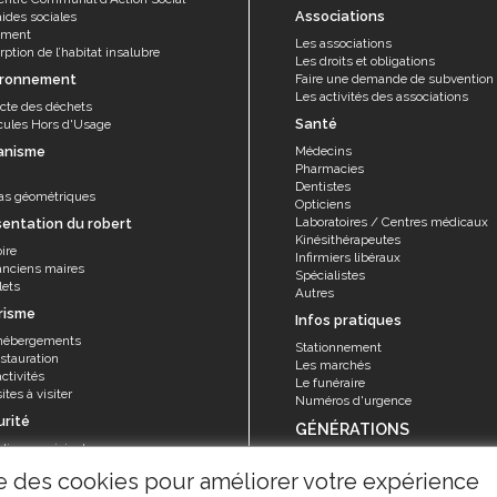
Associations
aides sociales
ement
Les associations
ption de l’habitat insalubre
Les droits et obligations
ironnement
Faire une demande de subvention
Les activités des associations
ecte des déchets
Santé
cules Hors d'Usage
anisme
Médecins
Pharmacies
Dentistes
as géométriques
Opticiens
Laboratoires / Centres médicaux
sentation du robert
Kinésithérapeutes
ire
Infirmiers libéraux
anciens maires
Spécialistes
lets
Autres
risme
Infos pratiques
hébergements
Stationnement
stauration
Les marchés
ctivités
Le funéraire
ites à visiter
Numéros d'urgence
urité
GÉNÉRATIONS
olice municipale
Seniors
rvice sécurité, réglementation et
ise des cookies pour améliorer votre expérience
Animations et activités
ention