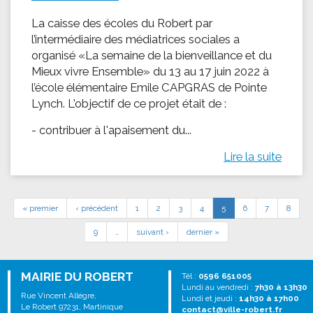
La caisse des écoles du Robert par
l’intermédiaire des médiatrices sociales a
organisé «La semaine de la bienveillance et du
Mieux vivre Ensemble» du 13 au 17 juin 2022 à
l’école élémentaire Emile CAPGRAS de Pointe
Lynch. L'objectif de ce projet était de :
- contribuer à l'apaisement du...
Lire la suite
« premier
‹ précédent
1
2
3
4
5
6
7
8
9
…
suivant ›
dernier »
MAIRIE DU ROBERT
Tél :
0596 651005
Lundi au vendredi :
7h30 à 13h30
Rue Vincent Allègre,
Lundi et jeudi :
14h30 à 17h00
Le Robert 97231, Martinique
contact@ville-robert.fr