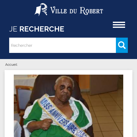
Aller au contenu principal
Accueil
JE
RECHERCHE
Rechercher
Formulaire de recherche
Accueil
Vous êtes ici