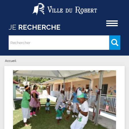
Aller au contenu principal
Accueil
JE
RECHERCHE
Rechercher
Formulaire de recherche
Accueil
Vous êtes ici