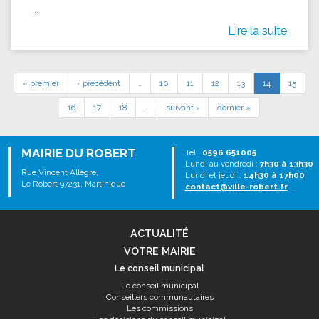
...
Lire la suite
« premier
‹ précédent
…
10
11
12
13
14
15
16
17
18
…
suivant ›
dernier »
MAIRIE DU ROBERT
Tél :
0596 651005
Lundi au vendredi :
7h30 à 13h30
Rue Vincent Allègre,
Lundi et jeudi :
14h30 à 17h00
Le Robert 97231, Martinique
contact@ville-robert.fr
ACTUALITÉ
VOTRE MAIRIE
Le conseil municipal
Le conseil municipal
Conseillers communautaires
Les commissions