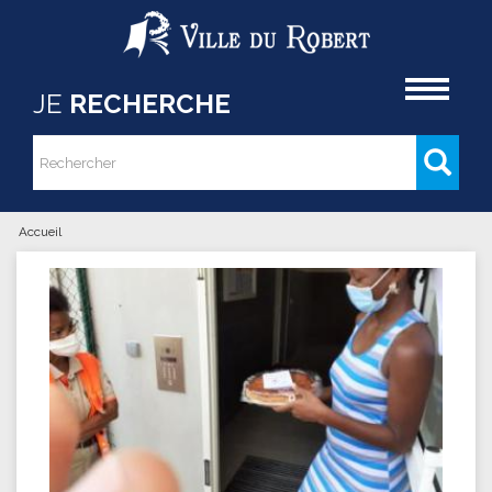
Aller au contenu principal
Accueil
JE
RECHERCHE
Rechercher
Formulaire de recherche
Accueil
Vous êtes ici