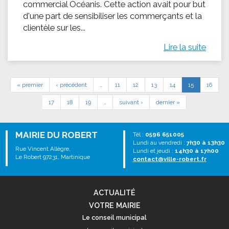
commercial Océanis. Cette action avait pour but
d'une part de sensibiliser les commerçants et la
clientèle sur les...
Lire la suite
« premier
‹ précédent
…
11
12
13
14
15
16
17
18
19
…
suivant ›
dernier »
MAIRIE DU ROBERT
Tél :
0596 651005
Lundi au vendredi :
7h30 à 13h30
Rue Vincent Allègre,
Lundi et jeudi :
14h30 à 17h00
Le Robert 97231, Martinique
contact@ville-robert.fr
ACTUALITÉ
VOTRE MAIRIE
Le conseil municipal