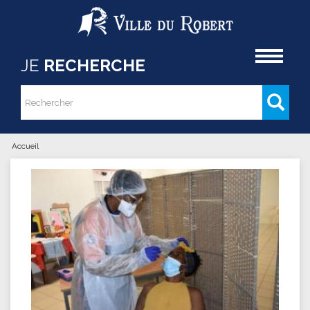
Aller au contenu principal
Accueil
JE
RECHERCHE
Rechercher
Formulaire de recherche
Accueil
Vous êtes ici