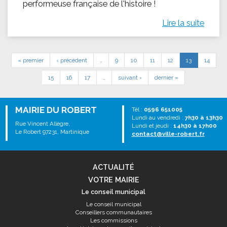
performeuse française de l'histoire !
Lire la suite
« premier
‹ précédent
…
9
10
11
12
13
14
15
16
17
…
suivant ›
dernier »
MAIRIE DU ROBERT
Tél :
0596 651005
Lundi au vendredi :
7h30 à 13h30
Rue Vincent Allègre,
Lundi et jeudi :
14h30 à 17h00
Le Robert 97231, Martinique
contact@ville-robert.fr
ACTUALITÉ
VOTRE MAIRIE
Le conseil municipal
Le conseil municipal
Conseillers communautaires
Les commissions