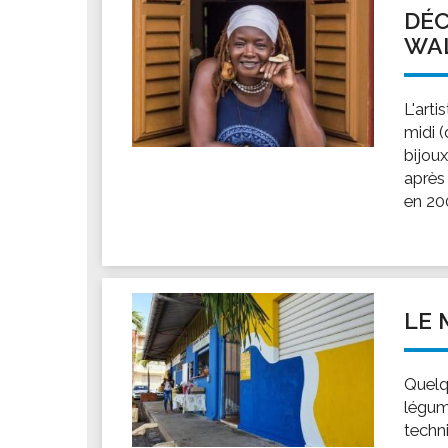
DÉC
WA
L'arti
midi 
bijoux
après 
en 200
LE 
Quelq
légum
techni