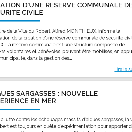
ATION D'UNE RESERVE COMMUNALE D
ssion locale
EMPLOI
LE SERVICE CULTUREL
Guide des activ
URITE CIVILE
ollèges et le lycée
Offres d'emploi
Les activités
nseil local des jeunes
SOCIAL-SOLIDARITÉ
ire de la Ville du Robert, Alfred MONTHIEUX, informe la
ANCE
Le Centre Communal d'Action Social
ation de la création d’une réserve communale de sécurité civi
uration scolaire
Les aides sociales
). La réserve communale est une structure composée de
ens volontaires et bénévoles, pouvant être mobilisés, en appu
coles maternelles et primaire
Logement
municipalité, dans la gestion des...
es de loisirs - ALSH
Antenne Municipale de Développement et de
Cohésion Sociale
Lire la s
rtail famille
Epicerie sociale et solidaire "Rayon de Soleil"
TE ENFANCE
Bornes de collecte de l'ACISE
tantes maternelles
UES SARGASSES : NOUVELLE
crèches
ERIENCE EN MER
la lutte contre les échouages massifs d'algues sargasses, la v
bert est toujours en quête d'expérimentation pour apporter 