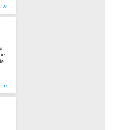
uite
a
me.
de
uite