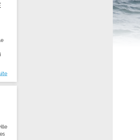
E
ités sportives
le
i
uite
ille
des