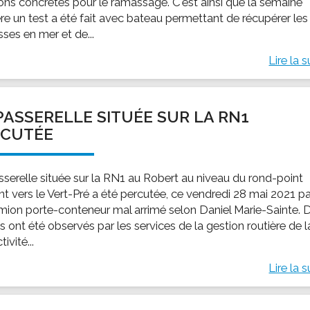
ions concrètes pour le ramassage. C'est ainsi que la semaine
ère un test a été fait avec bateau permettant de récupérer les
ses en mer et de...
Lire la s
PASSERELLE SITUÉE SUR LA RN1
RCUTÉE
sserelle située sur la RN1 au Robert au niveau du rond-point
t vers le Vert-Pré a été percutée, ce vendredi 28 mai 2021 p
mion porte-conteneur mal arrimé selon Daniel Marie-Sainte. 
 ont été observés par les services de la gestion routière de l
ivité...
Lire la s