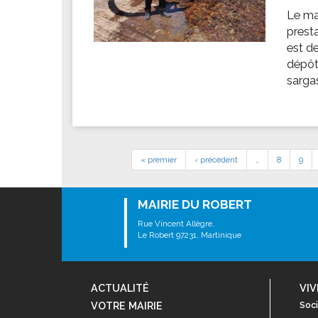
Le ma
presta
est de
dépôt
sargas
« premier
‹ précédent
…
8
9
MAIRIE DU ROBERT
Rue Vincent Allègre,
Le Robert 97231, Martinique
ACTUALITÉ
VIV
VOTRE MAIRIE
Soci