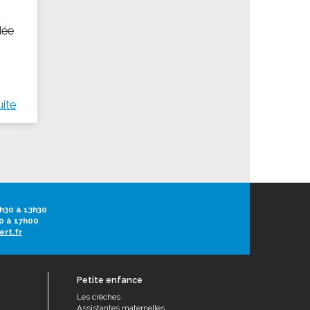
dée
uite
h30 à 13h30
0 à 17h00
ert.fr
Petite enfance
Les crèches
Assistantes maternelles