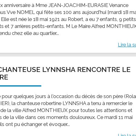
x anniversaire à Mme JEAN-JOACHIM-EURASIE Venance
us Vve NOMEL qui fête ses 100 ans aujourd'hui [mardi 18 ma
 Elle est née le 18 mai 1921 au Robert, a eu 7 enfants, 9 petit
ts et 7 arrières petits-enfants. M Le Maire Alfred MONTHIEU
rendu chez elle au quartier...
Lire la s
CHANTEUSE LYNNSHA RENCONTRE LE
RE
 pour quelques jours à l'occasion du décès de son père (Rol
ER), la chanteuse robertine LYNNSHA a tenu à remercier le
 de la ville Alfred MONTHIEUX pour toutes les attentions et
s de la ville dans ces moments douloureux. Ce mardi 11 mai
ils ont pu échanger et évoquer...
Lire la s