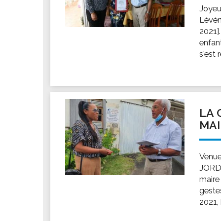
Joyeu
Lévén
2021].
enfan
s'est 
LA 
MAI
Venue
JORDI
maire
geste
2021, 