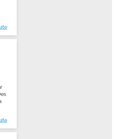
uite
ar
Des
a
uite