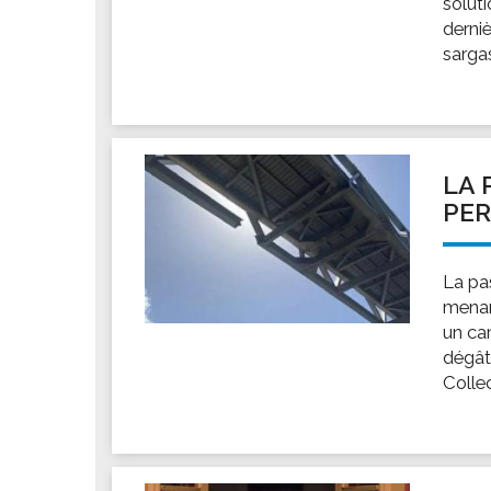
solut
Les associations
derni
Les droits et obligations
sargas
Faire une demande de subvention
Les activités des associations
VIE PRATIQUE
Les espaces numériques
LA 
PE
Infos baignade
Infos sargasse
Toilettes publiques
La pa
menan
Stationnement
un ca
Les marchés
dégâts
Le funéraire
Collect
Numéros d'urgence
SANTÉ
Annuaire santé