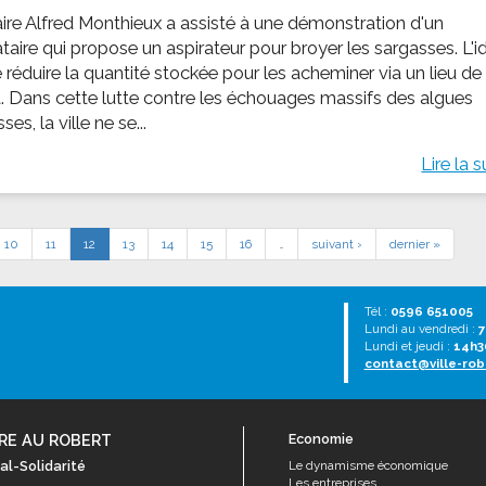
ire Alfred Monthieux a assisté à une démonstration d'un
taire qui propose un aspirateur pour broyer les sargasses. L'i
 réduire la quantité stockée pour les acheminer via un lieu de
. Dans cette lutte contre les échouages massifs des algues
ses, la ville ne se...
Lire la s
10
11
12
13
14
15
16
…
suivant ›
dernier »
Tél :
0596 651005
Lundi au vendredi :
7
Lundi et jeudi :
14h3
contact@ville-rob
RE AU ROBERT
Economie
al-Solidarité
Le dynamisme économique
Les entreprises