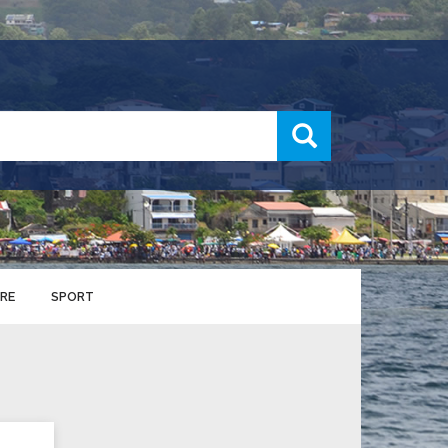
recherche
RE
SPORT
ENTS SPORTIFS
nts municipaux
S
u service des sports