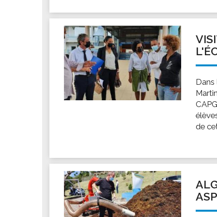
VIS
L'É
Dans l
Marti
CAPGR
élèves
de cet
ALG
ASP