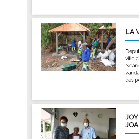
LA 
Depui
ville 
Néanm
vandal
des po
JOY
JOA