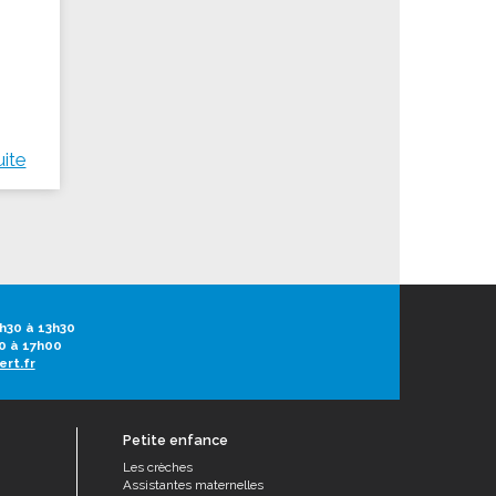
uite
h30 à 13h30
0 à 17h00
ert.fr
Petite enfance
Les crèches
Assistantes maternelles