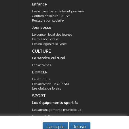
Enfance
Les écoles maternelles et primaire
Centres de loisirs - ALSH
Restauration scolaire
Jeunsesse
Le conseil local des jeunes
La mission locale
Les collèges et le lycée
CULTURE
Le service culturel
Les activités
L'OMCLR
La structure
Les activités : le CREAM
Les clubs de loisirs
SPORT
Les équipements sportifs
Les aménagements municipaux
Les activités
Les activités du service des sports
J'accepte
Refuser
Guide des activités sportives