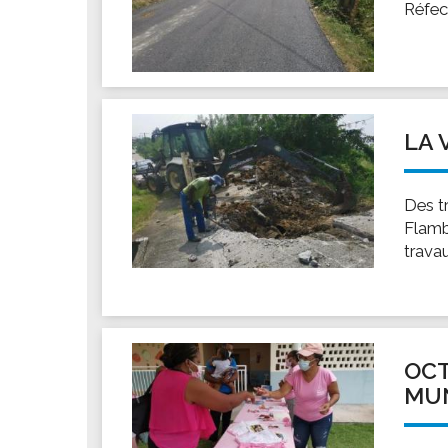
Réfec
LA 
Des t
Flamb
trava
OCT
MUN