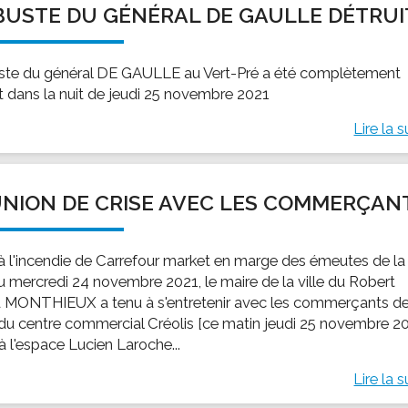
BUSTE DU GÉNÉRAL DE GAULLE DÉTRUI
ssion locale
EMPLOI
LE SERVICE CULTUREL
Guide des activ
ollèges et le lycée
Offres d'emploi
Les activités
ste du général DE GAULLE au Vert-Pré a été complètement
nseil local des jeunes
SOCIAL-SOLIDARITÉ
it dans la nuit de jeudi 25 novembre 2021
ANCE
Le Centre Communal d'Action Social
Lire la s
uration scolaire
Les aides sociales
coles maternelles et primaire
Logement
es de loisirs - ALSH
Antenne Municipale de Développement et de
NION DE CRISE AVEC LES COMMERÇAN
Cohésion Sociale
rtail famille
Epicerie sociale et solidaire "Rayon de Soleil"
TE ENFANCE
 à l'incendie de Carrefour market en marge des émeutes de la
Bornes de collecte de l'ACISE
tantes maternelles
du mercredi 24 novembre 2021, le maire de la ville du Robert
d MONTHIEUX a tenu à s'entretenir avec les commerçants de
crèches
du centre commercial Créolis [ce matin jeudi 25 novembre 2
à l'espace Lucien Laroche...
Lire la s