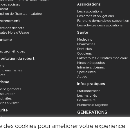
Associations
aides sociales
ement
Les associations
ption de l’habitat insalubre
Les droits et obligations
ironnement
Faire une demande de subvention
Les activités des associations
ecte des déchets
Santé
cules Hors d'Usage
anisme
Médecins
Pharmacies
Dentistes
as géométriques
Opticiens
Laboratoires / Centres médicaux
sentation du robert
Kinésithérapeutes
ire
Infirmiers libéraux
anciens maires
Spécialistes
lets
Autres
risme
Infos pratiques
hébergements
Stationnement
stauration
Les marchés
ctivités
Le funéraire
ites à visiter
Numéros d'urgence
urité
GÉNÉRATIONS
olice municipale
Seniors
rvice sécurité, réglementation et
ise des cookies pour améliorer votre expérience
Animations et activités
ention