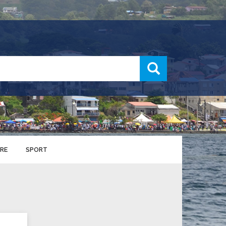
recherche
RE
SPORT
ENTS SPORTIFS
nts municipaux
S
u service des sports