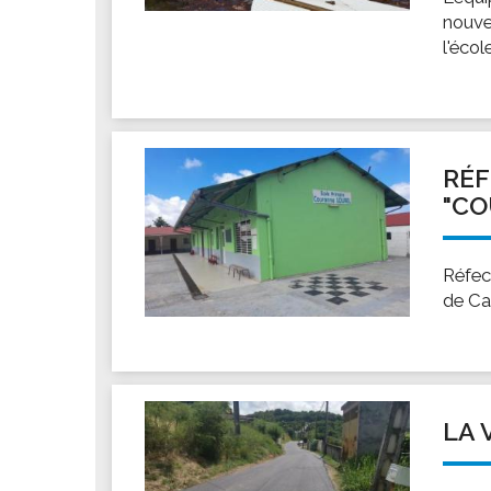
nouve
l'éco
RÉF
"CO
Réfec
de Ca
LA 