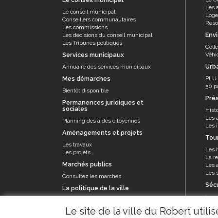
Les 
Le conseil municipal
Log
Conseillers communautaires
Résor
Les commissions
Env
Les décisions du conseil municipal
Les Tribunes politiques
Coll
Services municipaux
Véhi
Urb
Annuaire des services municipaux
Mes démarches
PLU
50 p
Bientôt disponible
Pré
Permanences juridiques et
sociales
Histo
Les 
Planning des aides citoyennes
Les î
Aménagements et projets
Tou
Les travaux
Les 
Les projets
La re
Marchés publics
Les a
Les s
Consultez les marchés
Séc
La politique de la ville
La p
Le contrat de ville et appel à projets
Le se
Le site de la ville du Robert util
prév