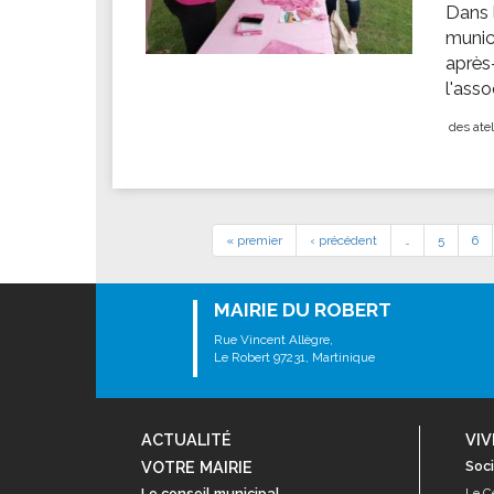
Dans 
munic
après
l'ass
des atel
« premier
‹ précédent
…
5
6
MAIRIE DU ROBERT
Rue Vincent Allègre,
Le Robert 97231, Martinique
ACTUALITÉ
VIV
VOTRE MAIRIE
Soci
Le conseil municipal
Le C