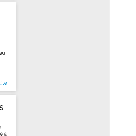
 au
uite
S
s
né à