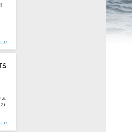
T
ités sportives
uite
TS
 la
021
uite