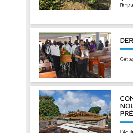
l'imp
DER
Cet a
CON
NOU
PR
L'équi