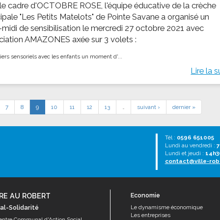
le cadre d'OCTOBRE ROSE, l'équipe éducative de la crèche
ipale "Les Petits Matelots" de Pointe Savane a organisé un
-midi de sensibilisation le mercredi 27 octobre 2021 avec
ociation AMAZONES axée sur 3 volets :
iers sensoriels avec les enfants ​ un moment d'...
Lire la s
7
8
9
10
11
12
13
…
suivant ›
dernier »
Tél :
0596 651005
Lundi au vendredi :
7
Lundi et jeudi :
14h3
contact@ville-rob
RE AU ROBERT
Economie
al-Solidarité
Le dynamisme économique
Les entreprises
entre Communal d'Action Social