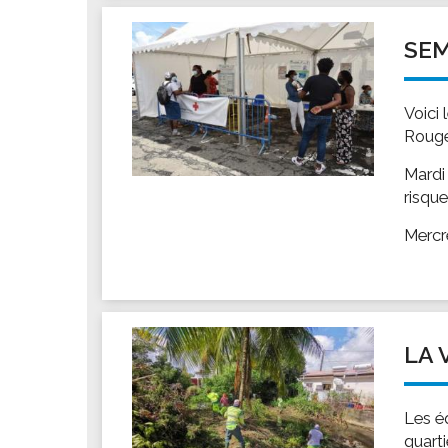
Les associations
Les droits et obligations
SEM
Faire une demande de subvention
Les activités des associations
Voici 
VIE PRATIQUE
Rouge
Les espaces numériques
Mardi
Infos baignade
risqu
Infos sargasse
Mercr
Toilettes publiques
Stationnement
Les marchés
Le funéraire
LA 
Numéros d'urgence
SANTÉ
Les é
Annuaire santé
quart