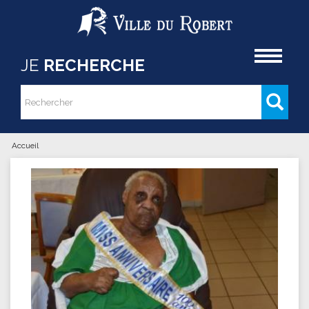
Aller au contenu principal
Accueil
JE
RECHERCHE
Rechercher
Formulaire de recherche
Accueil
Vous êtes ici