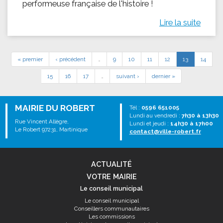
performeuse française de l'histoire !
Lire la suite
« premier
‹ précédent
…
9
10
11
12
13
14
15
16
17
…
suivant ›
dernier »
MAIRIE DU ROBERT
Tél :
0596 651005
Lundi au vendredi :
7h30 à 13h30
Rue Vincent Allègre,
Lundi et jeudi :
14h30 à 17h00
Le Robert 97231, Martinique
contact@ville-robert.fr
ACTUALITÉ
VOTRE MAIRIE
Le conseil municipal
Le conseil municipal
Conseillers communautaires
Les commissions