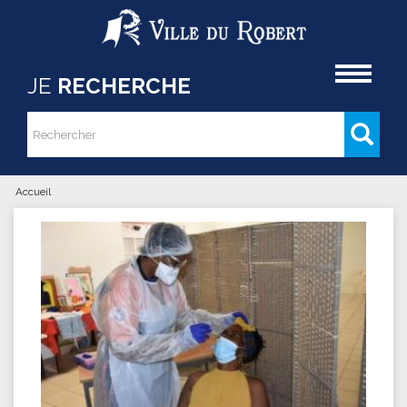
Aller au contenu principal
Accueil
JE
RECHERCHE
Rechercher
Formulaire de recherche
Accueil
Vous êtes ici