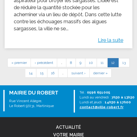
aspirateur pour broyer les sargasses. L'idée est
de réduire la quantité stockée pour les
acheminer via un lieu de dépôt. Dans cette lutte
contre les échouages massifs des algues
sargasses, la ville ne se...
Lire la suite
« premier
‹ précédent
…
8
9
10
11
12
13
14
15
16
…
suivant ›
dernier »
MAIRIE DU ROBERT
Tél :
0596 651005
Lundi au vendredi :
7h30 à 13h30
Rue Vincent Allègre,
Lundi et jeudi :
14h30 à 17h00
Le Robert 97231, Martinique
contact@ville-robert.fr
ACTUALITÉ
VOTRE MAIRIE