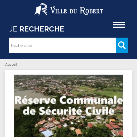
Aller au contenu principal
Accueil
JE
RECHERCHE
Rechercher
Formulaire de recherche
Accueil
Vous êtes ici