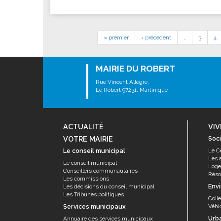
« premier
‹ précédent
…
3
4
MAIRIE DU ROBERT
Rue Vincent Allègre,
Le Robert 97231, Martinique
ACTUALITÉ
VIV
VOTRE MAIRIE
Soci
Le conseil municipal
Le C
Les 
Le conseil municipal
Log
Conseillers communautaires
Résor
Les commissions
Env
Les décisions du conseil municipal
Les Tribunes politiques
Coll
Services municipaux
Véhi
Urb
Annuaire des services municipaux