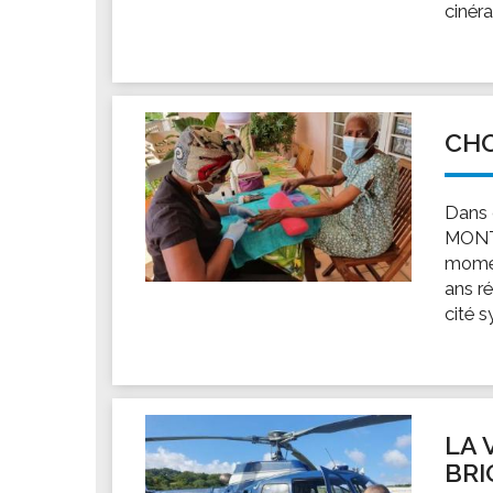
cinéra
CH
Dans c
MONTH
momen
ans ré
cité s
LA 
BRI