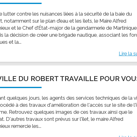
e lutter contre les nuisances liées à la sécurité de la baie du
, notamment sur le plan d’eau et les îlets, le Maire Alfred
ieux et le Chef d’État-major de la gendarmerie de Martinique
is la décision de créer une brigade nautique, associant les fo
ues et la...
Lire la s
VILLE DU ROBERT TRAVAILLE POUR VOU
nt quelques jours, les agents des services techniques de la vi
océdé à des travaux d'amélioration de l'accès sur le site de l'î
e. Retrouvez quelques images de ces travaux ainsi que le
at. D'autres travaux sont prévus sur l'îlet, le maire Alfred
eux remercie les...