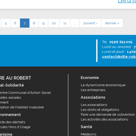
Lire la s
5
6
7
8
9
10
11
…
suivant ›
dernier »
Tél :
0596 651005
Lundi au vendredi :
7
Lundi et jeudi :
14h3
contact@ville-rob
RE AU ROBERT
Economie
al-Solidarité
Le dynamisme économique
Les entreprises
entre Communal d'Action Social
Associations
aides sociales
ement
Les associations
ption de l’habitat insalubre
Les droits et obligations
ironnement
Faire une demande de subvention
Les activités des associations
ecte des déchets
Santé
cules Hors d'Usage
anisme
Médecins