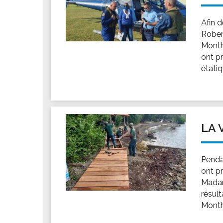
Afin d
Robert
Month
ont pr
étatiq
LA 
Penda
ont pr
Madam
résult
Monthi