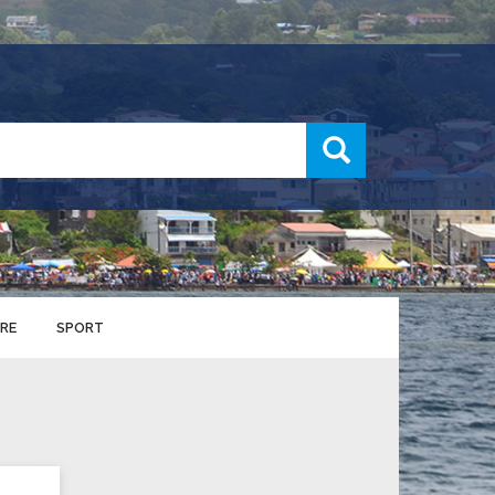
recherche
RE
SPORT
ENTS SPORTIFS
nts municipaux
S
u service des sports