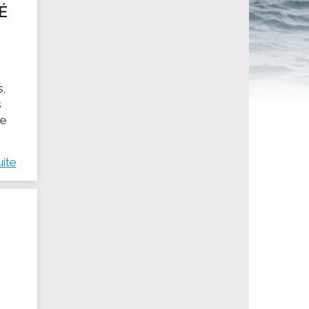
É
ités sportives
s,
s
re
uite