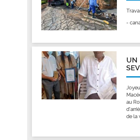
Travau
- can
UN 
SEV
Joyeu
Macédo
au Rob
d'arri
de la 