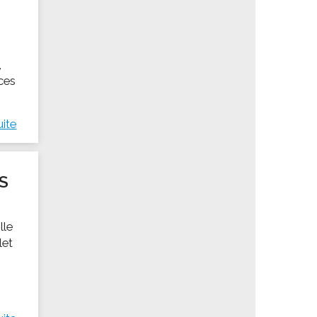
,
rces
uite
S
lle
let