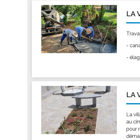
LA 
Travau
- cana
- éla
LA 
La vil
au ci
pour 
démarc