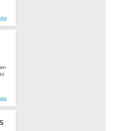
uite
s
ien
isi
uite
S