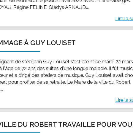
iatif de Monnérot le jeudi 21 avril 2022 avec : Marie-Goerges
AU, Régine FELINE, Gladys ARNAUD...
Lire la s
MAGE À GUY LOUISET
eignant de steel pan Guy Louiset s'est éteint ce mardi 22 mar
 l'âge de 72 ans des suites d'une longue maladie. Il fût music
eur et a dirigé des ateliers de musique. Guy Louiset avait cho
ert pour profiter de sa retraite. Le Maire de la ville du Robert
..
Lire la s
VILLE DU ROBERT TRAVAILLE POUR VOU