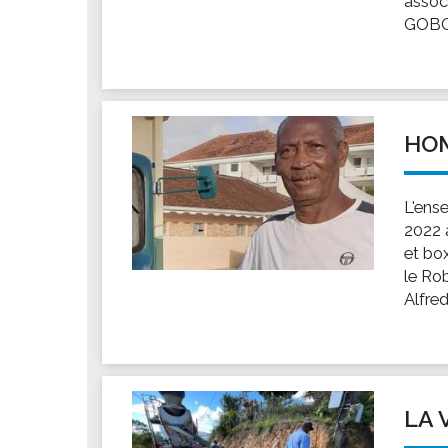
assoc
Les associations
GOBOY
Les droits et obligations
Faire une demande de subvention
Les activités des associations
VIE PRATIQUE
HOM
Les espaces numériques
Infos baignade
L'ens
Infos sargasse
2022 à
et box
Toilettes publiques
le Rob
Stationnement
Alfred.
Les marchés
Le funéraire
Numéros d'urgence
SANTÉ
LA 
Annuaire santé