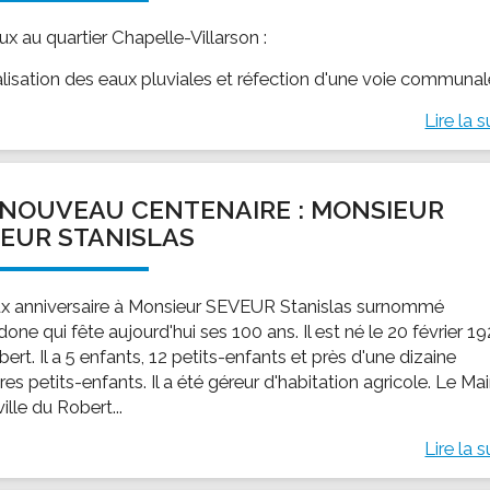
x au quartier Chapelle-Villarson :
alisation des eaux pluviales et réfection d'une voie communa
Lire la s
NOUVEAU CENTENAIRE : MONSIEUR
EUR STANISLAS
x anniversaire à Monsieur SEVEUR Stanislas surnommé
ne qui fête aujourd'hui ses 100 ans. Il est né le 20 février 1
ert. Il a 5 enfants, 12 petits-enfants et près d'une dizaine
ères petits-enfants. Il a été géreur d'habitation agricole. Le Mai
ville du Robert...
Lire la s