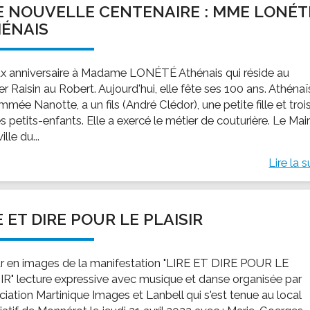
 NOUVELLE CENTENAIRE : MME LONÉT
ssion locale
EMPLOI
LE SERVICE CULTUREL
Guide des activ
ÉNAIS
ollèges et le lycée
Offres d'emploi
Les activités
nseil local des jeunes
SOCIAL-SOLIDARITÉ
x anniversaire à Madame LONÉTÉ Athénais qui réside au
ANCE
Le Centre Communal d'Action Social
er Raisin au Robert. Aujourd'hui, elle fête ses 100 ans. Athénaï
uration scolaire
Les aides sociales
mée Nanotte, a un fils (André Clédor), une petite fille et troi
es petits-enfants. Elle a exercé le métier de couturière. Le Mai
coles maternelles et primaire
Logement
ille du...
es de loisirs - ALSH
Antenne Municipale de Développement et de
Cohésion Sociale
Lire la s
rtail famille
Epicerie sociale et solidaire "Rayon de Soleil"
TE ENFANCE
Bornes de collecte de l'ACISE
tantes maternelles
E ET DIRE POUR LE PLAISIR
crèches
r en images de la manifestation "LIRE ET DIRE POUR LE
IR" lecture expressive avec musique et danse organisée par
ciation Martinique Images et Lanbell qui s'est tenue au local