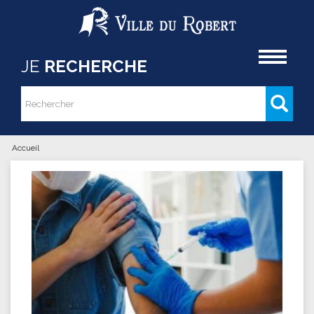
Aller au contenu principal
Accueil
JE
RECHERCHE
Rechercher
Formulaire de recherche
Accueil
Vous êtes ici