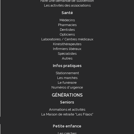
Faire une demande de subvention
Les activités des associations
Santé
Médecins
Pharmacies
Dentistes
Opticiens
Laboratoires / Centres médicaux
Kinésithérapeutes
Infirmiers libéraux
Spécialistes
Autres
Infos pratiques
Stationnement
Les marchés
Le funéraire
Numéros d'urgence
GÉNÉRATIONS
Seniors
Animations et activités
La Maison de retraite "Les Filaos"
Petite enfance
Les crèches