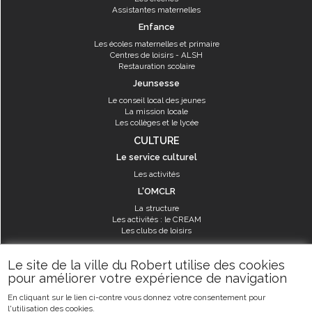
Assistantes maternelles
Enfance
Les écoles maternelles et primaire
Centres de loisirs - ALSH
Restauration scolaire
Jeunsesse
Le conseil local des jeunes
La mission locale
Les collèges et le lycée
CULTURE
Le service culturel
Les activités
L'OMCLR
La structure
Les activités : le CREAM
Les clubs de loisirs
SPORT
Le site de la ville du Robert utilise des cookies
Les équipements sportifs
pour améliorer votre expérience de navigation
Les aménagements municipaux
En cliquant sur le lien ci-contre vous donnez votre consentement pour
Les activités
l'utilisation des cookies.