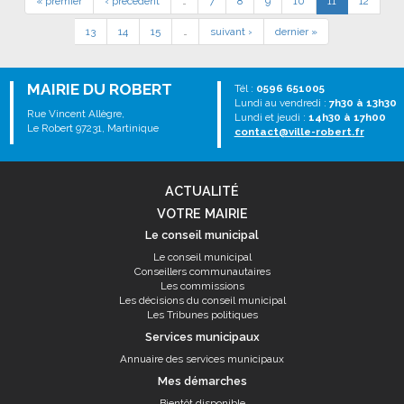
« premier
‹ précédent
…
7
8
9
10
11
12
13
14
15
…
suivant ›
dernier »
MAIRIE DU ROBERT
Tél :
0596 651005
Lundi au vendredi :
7h30 à 13h30
Rue Vincent Allègre,
Lundi et jeudi :
14h30 à 17h00
Le Robert 97231, Martinique
contact@ville-robert.fr
ACTUALITÉ
VOTRE MAIRIE
Le conseil municipal
Le conseil municipal
Conseillers communautaires
Les commissions
Les décisions du conseil municipal
Les Tribunes politiques
Services municipaux
Annuaire des services municipaux
Mes démarches
Bientôt disponible