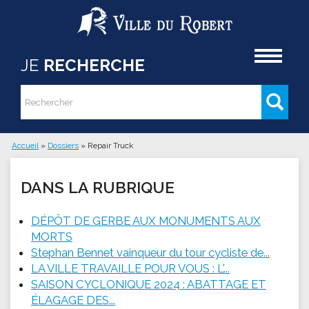
Aller au contenu principal
Accueil
JE
RECHERCHE
Rechercher
Formulaire de recherche
Accueil
»
Dossiers
»
Repair Truck
Vous êtes ici
DANS LA RUBRIQUE
DÉPÔT DE GERBE AUX MONUMENTS AUX
MORTS
Stephan Bennet vainqueur du tour cycliste de...
LA VILLE TRAVAILLE POUR VOUS : L'...
SAISON CYCLONIQUE 2024 : ABATTAGE ET
ÉLAGAGE DES...