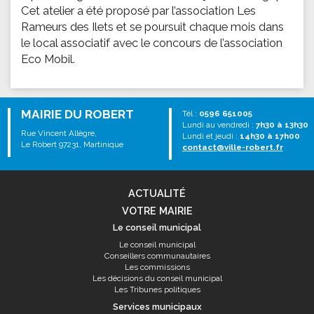
Cet atelier a été proposé par l’association Les
Rameurs des Ilets et se poursuit chaque mois dans
le local associatif avec le concours de l’association
Eco Mobil.
MAIRIE DU ROBERT
Tél :
0596 651005
Lundi au vendredi :
7h30 à 13h30
Rue Vincent Allègre,
Lundi et jeudi :
14h30 à 17h00
Le Robert 97231, Martinique
contact@ville-robert.fr
ACTUALITÉ
VOTRE MAIRIE
Le conseil municipal
Le conseil municipal
Conseillers communautaires
Les commissions
Les décisions du conseil municipal
Les Tribunes politiques
Services municipaux