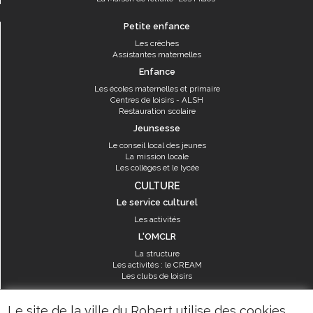
Petite enfance
Les crèches
Assistantes maternelles
Enfance
Les écoles maternelles et primaire
Centres de loisirs - ALSH
Restauration scolaire
Jeunsesse
Le conseil local des jeunes
La mission locale
Les collèges et le lycée
CULTURE
Le service culturel
Les activités
L'OMCLR
La structure
Les activités : le CREAM
Les clubs de loisirs
SPORT
Le site de la ville du Robert utilise des cookies
Les équipements sportifs