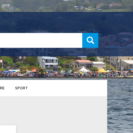
recherche
RE
SPORT
ENTS SPORTIFS
nts municipaux
S
u service des sports