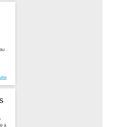
 au
uite
S
s
né à