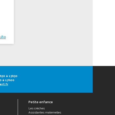
uite
h30 à 13h30
0 à 17h00
ert.fr
Petite enfance
Les crèches
Assistantes maternelles