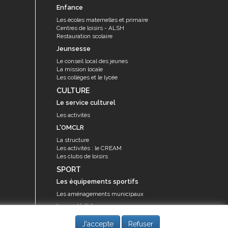
Enfance
Les écoles maternelles et primaire
Centres de loisirs - ALSH
Restauration scolaire
Jeunsesse
Le conseil local des jeunes
La mission locale
Les collèges et le lycée
CULTURE
Le service culturel
Les activités
L'OMCLR
La structure
Les activités : le CREAM
Les clubs de loisirs
SPORT
Les équipements sportifs
Les aménagements municipaux
Les activités
Les activités du service des sports
J'accepte
Refuser
Guide des activités sportives