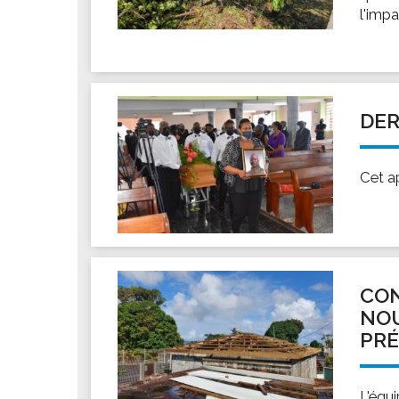
l'imp
DER
Cet a
CON
NOU
PR
L'équi