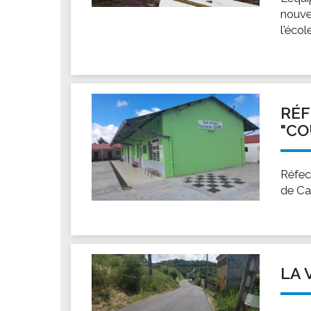
nouve
l'éco
RÉF
"CO
Réfec
de Ca
LA 