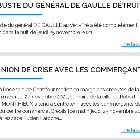
BUSTE DU GÉNÉRAL DE GAULLE DÉTRUI
ssion locale
EMPLOI
LE SERVICE CULTUREL
Guide des activ
ollèges et le lycée
Offres d'emploi
Les activités
ste du général DE GAULLE au Vert-Pré a été complètement
nseil local des jeunes
SOCIAL-SOLIDARITÉ
it dans la nuit de jeudi 25 novembre 2021
ANCE
Le Centre Communal d'Action Social
Lire la s
uration scolaire
Les aides sociales
coles maternelles et primaire
Logement
es de loisirs - ALSH
Antenne Municipale de Développement et de
NION DE CRISE AVEC LES COMMERÇAN
Cohésion Sociale
rtail famille
Epicerie sociale et solidaire "Rayon de Soleil"
TE ENFANCE
 à l'incendie de Carrefour market en marge des émeutes de la
Bornes de collecte de l'ACISE
tantes maternelles
du mercredi 24 novembre 2021, le maire de la ville du Robert
d MONTHIEUX a tenu à s'entretenir avec les commerçants de
crèches
du centre commercial Créolis [ce matin jeudi 25 novembre 2
à l'espace Lucien Laroche...
Lire la s