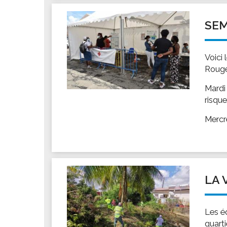
Les associations
Les droits et obligations
SEM
Faire une demande de subvention
Les activités des associations
Voici 
VIE PRATIQUE
Rouge
Les espaces numériques
Mardi
Infos baignade
risqu
Infos sargasse
Mercr
Toilettes publiques
Stationnement
Les marchés
Le funéraire
LA 
Numéros d'urgence
SANTÉ
Les é
Annuaire santé
quart