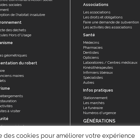
Associations
aides sociales
ement
Les associations
ption de l’habitat insalubre
Les droits et obligations
ironnement
Faire une demande de subvention
Les activités des associations
ecte des déchets
Santé
cules Hors d'Usage
anisme
Médecins
Pharmacies
Dentistes
as géométriques
Opticiens
Laboratoires / Centres médicaux
sentation du robert
Kinésithérapeutes
ire
Infirmiers libéraux
anciens maires
Spécialistes
lets
Autres
risme
Infos pratiques
hébergements
Stationnement
stauration
Les marchés
ctivités
Le funéraire
ites à visiter
Numéros d'urgence
urité
GÉNÉRATIONS
olice municipale
Seniors
rvice sécurité, réglementation et
ise des cookies pour améliorer votre expérience
Animations et activités
ention