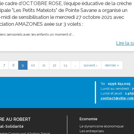
le cadre d'OCTOBRE ROSE, l'équipe éducative de la crèche
ipale "Les Petits Matelots" de Pointe Savane a organisé un
-midi de sensibilisation le mercredi 27 octobre 2021 avec
ociation AMAZONES axée sur 3 volets :
iers sensoriels avec les enfants ​ un moment d'...
Lire la s
7
8
9
10
11
12
13
…
suivant ›
dernier »
Tél :
0596 651005
Lundi au vendredi :
7
Lundi et jeudi :
14h3
contact@ville-rob
RE AU ROBERT
Economie
al-Solidarité
Le dynamisme économique
Les entreprises
entre Communal d'Action Social