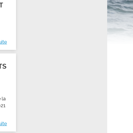
T
ités sportives
uite
TS
 la
021
uite