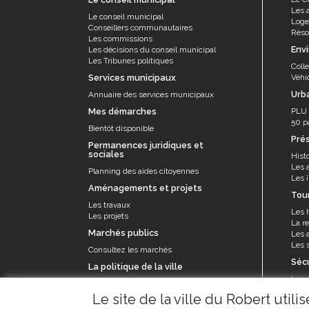
Les 
Le conseil municipal
Log
Conseillers communautaires
Résor
Les commissions
Env
Les décisions du conseil municipal
Les Tribunes politiques
Coll
Services municipaux
Véhi
Urb
Annuaire des services municipaux
Mes démarches
PLU
50 p
Bientôt disponible
Pré
Permanences juridiques et
sociales
Histo
Les 
Planning des aides citoyennes
Les î
Aménagements et projets
Tou
Les travaux
Les 
Les projets
La re
Marchés publics
Les a
Les s
Consultez les marchés
Séc
La politique de la ville
La p
Le contrat de ville et appel à projets
Le se
Le site de la ville du Robert util
prév