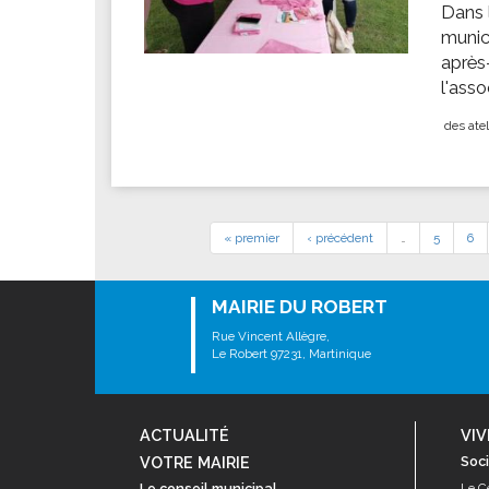
Dans 
munic
après
l'ass
des atel
« premier
‹ précédent
…
5
6
MAIRIE DU ROBERT
Rue Vincent Allègre,
Le Robert 97231, Martinique
ACTUALITÉ
VIV
VOTRE MAIRIE
Soci
Le conseil municipal
Le C