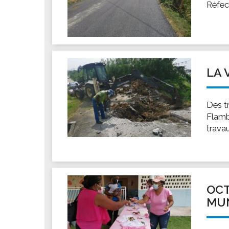
Réfec
LA 
Des t
Flamb
trava
OCT
MUN