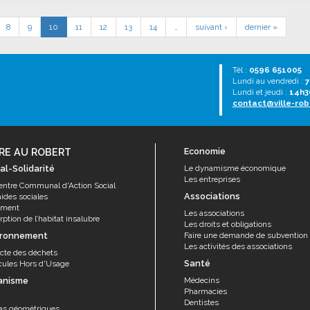
8
9
10
11
12
13
14
…
suivant ›
dernier »
Tél :
0596 651005
Lundi au vendredi :
7
Lundi et jeudi :
14h3
contact@ville-rob
RE AU ROBERT
Economie
al-Solidarité
Le dynamisme économique
Les entreprises
entre Communal d'Action Social
Associations
aides sociales
ement
Les associations
ption de l’habitat insalubre
Les droits et obligations
ironnement
Faire une demande de subvention
Les activités des associations
ecte des déchets
Santé
cules Hors d'Usage
anisme
Médecins
Pharmacies
Dentistes
as géométriques