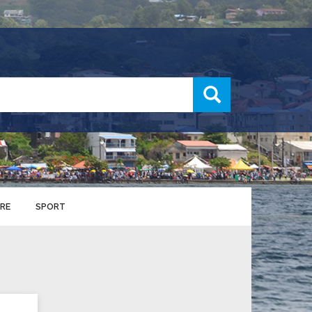
recherche
RE
SPORT
ENTS SPORTIFS
nts municipaux
S
u service des sports