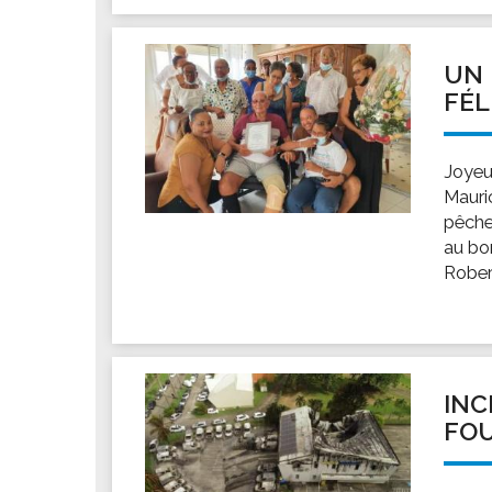
UN 
FÉL
Joyeu
Mauric
pêche
au bor
Rober
INC
FOU