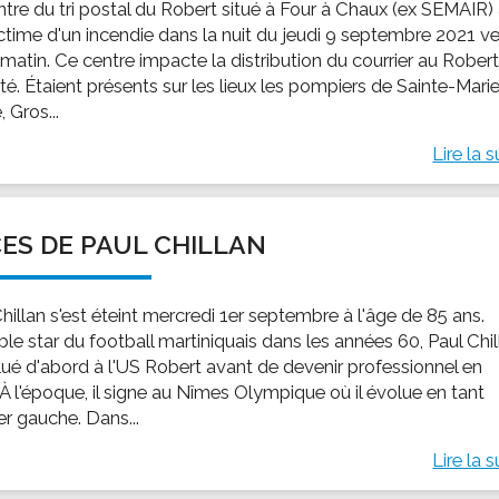
ntre du tri postal du Robert situé à Four à Chaux (ex SEMAIR)
ictime d'un incendie dans la nuit du jeudi 9 septembre 2021 ve
matin. Ce centre impacte la distribution du courrier au Robert
ité. Étaient présents sur les lieux les pompiers de Sainte-Marie
, Gros...
Lire la s
ES DE PAUL CHILLAN
hillan s'est éteint mercredi 1er septembre à l'âge de 85 ans.
ble star du football martiniquais dans les années 60, Paul Chi
lué d'abord à l'US Robert avant de devenir professionnel en
 À l'époque, il signe au Nîmes Olympique où il évolue en tant
ier gauche. Dans...
Lire la s