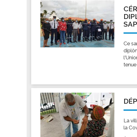
Les associations
CÉR
Les droits et obligations
DIP
Faire une demande de subvention
SAP
Les activités des associations
VIE PRATIQUE
Ce sa
Les espaces numériques
diplô
l'Uni
Infos baignade
tenue
Infos sargasse
Toilettes publiques
Stationnement
Les marchés
DÉP
Le funéraire
Numéros d'urgence
La vi
SANTÉ
la Co
Annuaire santé