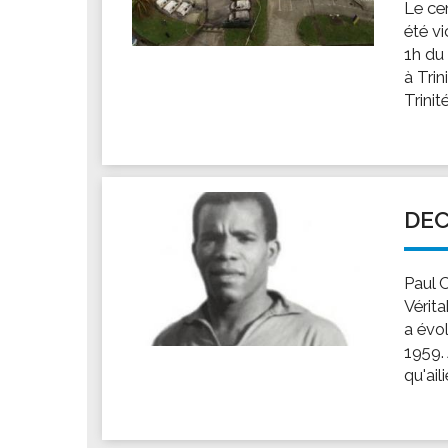
Le ce
été v
1h du 
à Trin
Trinité
DEC
Paul C
Vérita
a évo
1959.
qu'ail