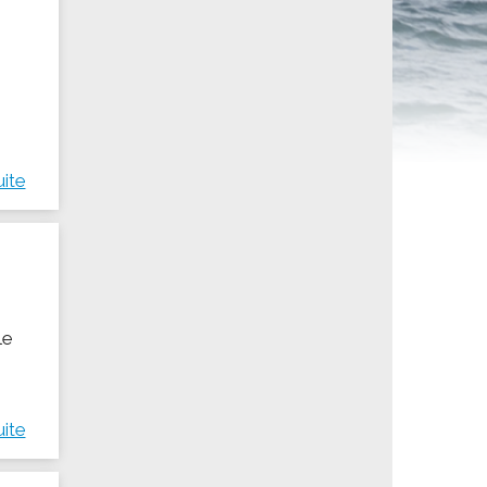
ités sportives
uite
le
uite