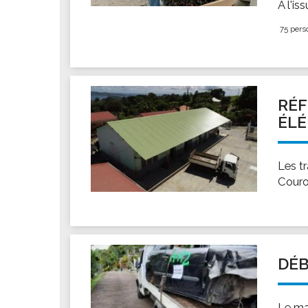
À l'is
75 pers
RÉF
ÉL
Les tr
Couro
DÉB
Le ma