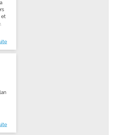
 a
rs
 et
,
uite
llan
uite