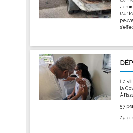
admin
(sur l
peuve
s'effe
DÉP
La vi
la Co
À l'is
57 pe
29 pe