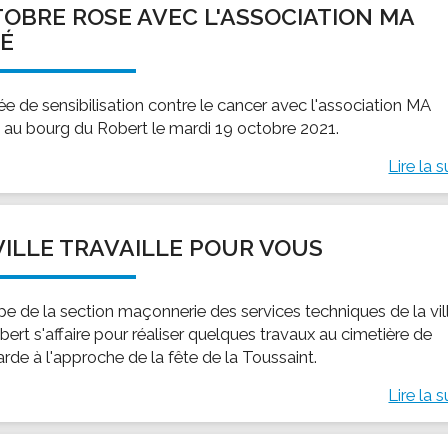
OBRE ROSE AVEC L'ASSOCIATION MA
ssion locale
EMPLOI
LE SERVICE CULTUREL
Guide des activ
É
ollèges et le lycée
Offres d'emploi
Les activités
nseil local des jeunes
SOCIAL-SOLIDARITÉ
ée de sensibilisation contre le cancer avec l'association MA
ANCE
Le Centre Communal d'Action Social
au bourg du Robert le mardi 19 octobre 2021.
uration scolaire
Les aides sociales
Lire la s
coles maternelles et primaire
Logement
es de loisirs - ALSH
Antenne Municipale de Développement et de
Cohésion Sociale
rtail famille
VILLE TRAVAILLE POUR VOUS
Epicerie sociale et solidaire "Rayon de Soleil"
TE ENFANCE
Bornes de collecte de l'ACISE
tantes maternelles
ipe de la section maçonnerie des services techniques de la vil
crèches
ert s'affaire pour réaliser quelques travaux au cimetière de
rde à l'approche de la fête de la Toussaint.
Lire la s