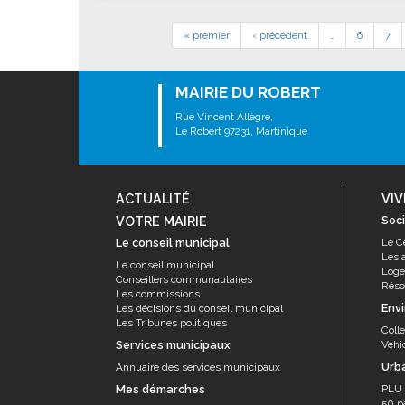
« premier
‹ précédent
…
6
7
MAIRIE DU ROBERT
Rue Vincent Allègre,
Le Robert 97231, Martinique
ACTUALITÉ
VIV
VOTRE MAIRIE
Soci
Le conseil municipal
Le C
Les 
Le conseil municipal
Log
Conseillers communautaires
Résor
Les commissions
Env
Les décisions du conseil municipal
Les Tribunes politiques
Coll
Services municipaux
Véhi
Urb
Annuaire des services municipaux
Mes démarches
PLU
50 p