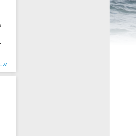
ités sportives
9
t
E
uite