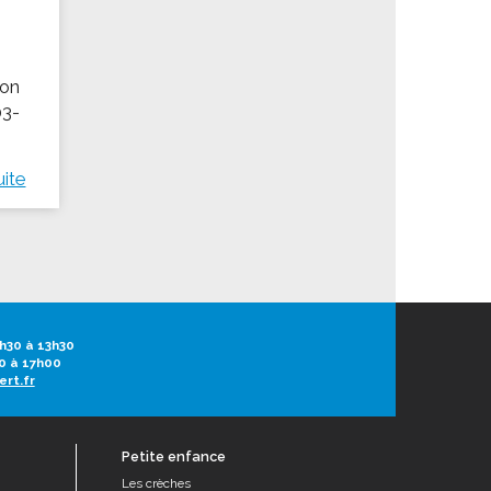
ion
03-
uite
h30 à 13h30
0 à 17h00
ert.fr
Petite enfance
Les crèches