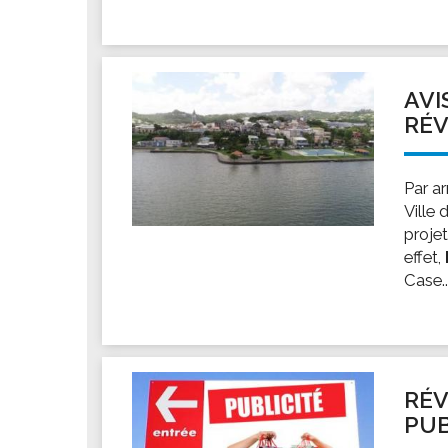
AVI
RÉV
Par a
Ville
proje
effet,
Case..
RÉV
PUB