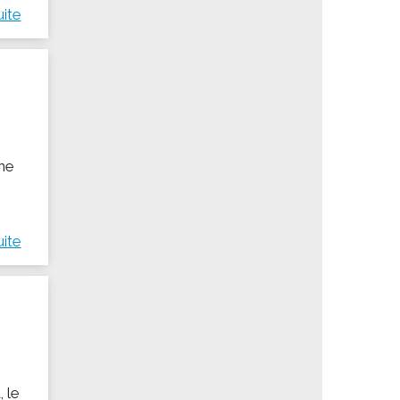
uite
ine
uite
 le