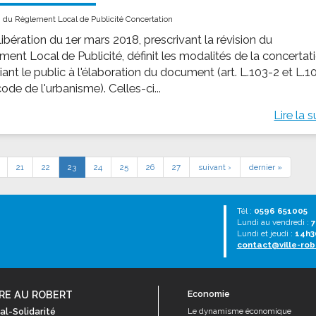
n du Règlement Local de Publicité Concertation
ibération du 1er mars 2018, prescrivant la révision du
ment Local de Publicité, définit les modalités de la concertat
ant le public à l'élaboration du document (art. L.103-2 et L.1
ode de l'urbanisme). Celles-ci...
Lire la s
21
22
23
24
25
26
27
suivant ›
dernier »
Tél :
0596 651005
Lundi au vendredi :
7
Lundi et jeudi :
14h3
contact@ville-rob
RE AU ROBERT
Economie
al-Solidarité
Le dynamisme économique