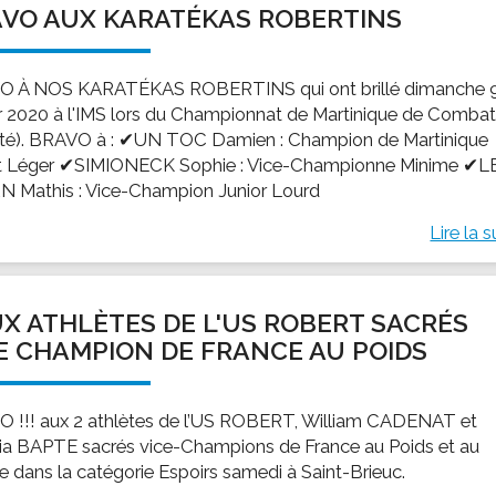
VO AUX KARATÉKAS ROBERTINS
ssion locale
EMPLOI
LE SERVICE CULTUREL
Guide des activ
ollèges et le lycée
Offres d'emploi
Les activités
 À NOS KARATÉKAS ROBERTINS qui ont brillé dimanche 
nseil local des jeunes
SOCIAL-SOLIDARITÉ
er 2020 à l'IMS lors du Championnat de Martinique de Comba
ANCE
Le Centre Communal d'Action Social
té). BRAVO à : ✔UN TOC Damien : Champion de Martinique
uration scolaire
Les aides sociales
 Léger ✔SIMIONECK Sophie : Vice-Championne Minime ✔L
 Mathis : Vice-Champion Junior Lourd
coles maternelles et primaire
Logement
es de loisirs - ALSH
Antenne Municipale de Développement et de
Lire la s
Cohésion Sociale
rtail famille
Epicerie sociale et solidaire "Rayon de Soleil"
TE ENFANCE
Bornes de collecte de l'ACISE
X ATHLÈTES DE L'US ROBERT SACRÉS
tantes maternelles
E CHAMPION DE FRANCE AU POIDS
crèches
 !!! aux 2 athlètes de l’US ROBERT, William CADENAT et
tia BAPTE sacrés vice-Champions de France au Poids et au
e dans la catégorie Espoirs samedi à Saint-Brieuc.