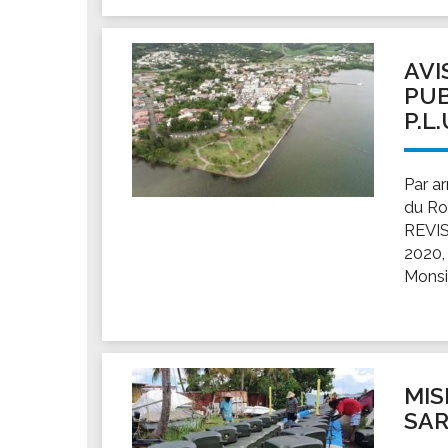
AVI
PUB
P.L
Par ar
du Ro
REVIS
2020,
Monsi
MIS
SA