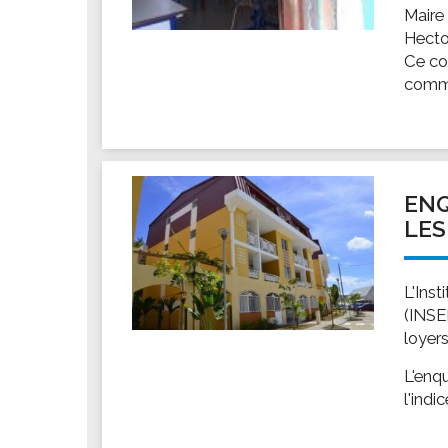
Maire
Hecto
Ce co
commu
ENQ
LES
L'Ins
(INSE
loyers
L'enqu
l'indi