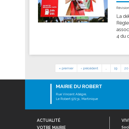
Révisio
La dél
Règle
associ
4 du c
« premier
‹ précédent
…
19
20
MAIRIE DU ROBERT
Rue Vincent Allègre,
Le Robert 97231, Martinique
ACTUALITÉ
VIV
VOTRE MAIRIE
Soci