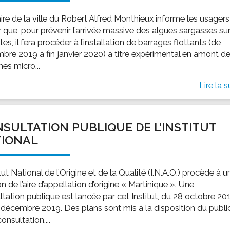
ire de la ville du Robert Alfred Monthieux informe les usager
 que, pour prévenir l’arrivée massive des algues sargasses su
tes, il fera procéder à l’installation de barrages flottants (de
bre 2019 à fin janvier 2020) à titre expérimental en amont d
nes micro...
Lire la s
SULTATION PUBLIQUE DE L’INSTITUT
TIONAL
itut National de l’Origine et de la Qualité (I.N.A.O.) procède à u
on de l’aire d’appellation d’origine « Martinique ». Une
ltation publique est lancée par cet Institut, du 28 octobre 20
 décembre 2019. Des plans sont mis à la disposition du publi
onsultation,...