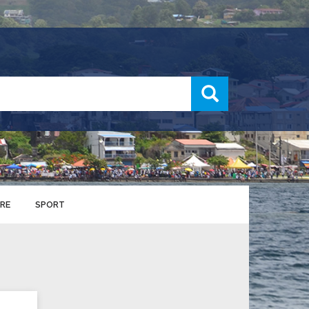
recherche
RE
SPORT
ENTS SPORTIFS
nts municipaux
S
u service des sports