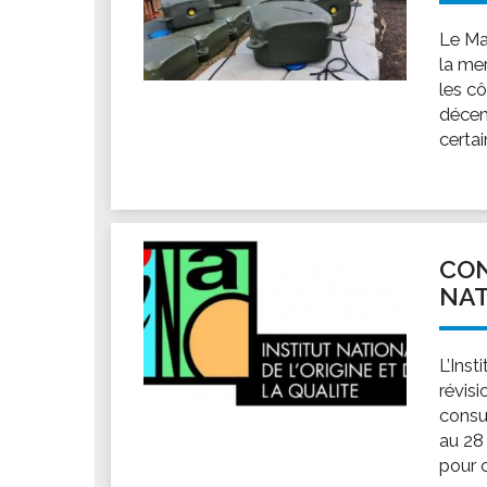
Le Ma
la mer
les cô
décem
certai
CON
NA
L’Inst
révisi
consu
au 28
pour c