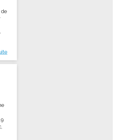
s de
r
e
uite
ne
19
c,