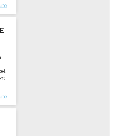
uite
DE
a
cet
ent
uite