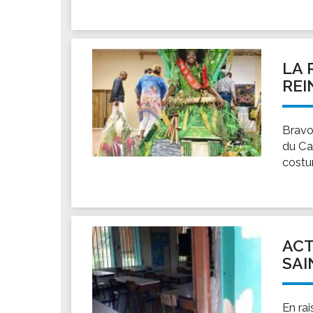
Les associations
Les droits et obligations
Faire une demande de subvention
LA 
Les activités des associations
REI
VIE PRATIQUE
Les espaces numériques
Bravo
Infos baignade
du Ca
Infos sargasse
costu
Toilettes publiques
Stationnement
Les marchés
Le funéraire
ACT
SAI
Numéros d'urgence
SANTÉ
Annuaire santé
En ra