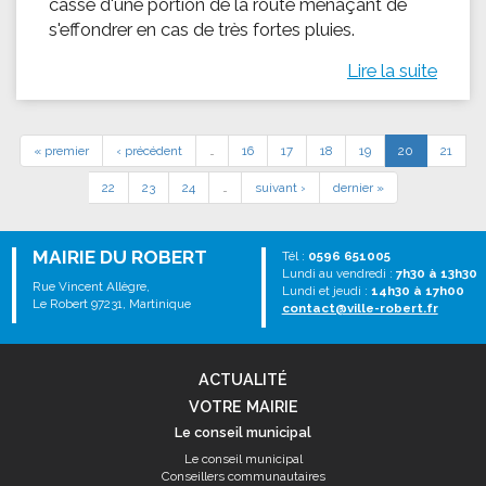
casse d'une portion de la route menaçant de
s'effondrer en cas de très fortes pluies.
Lire la suite
« premier
‹ précédent
…
16
17
18
19
20
21
22
23
24
…
suivant ›
dernier »
MAIRIE DU ROBERT
Tél :
0596 651005
Lundi au vendredi :
7h30 à 13h30
Rue Vincent Allègre,
Lundi et jeudi :
14h30 à 17h00
Le Robert 97231, Martinique
contact@ville-robert.fr
ACTUALITÉ
VOTRE MAIRIE
Le conseil municipal
Le conseil municipal
Conseillers communautaires