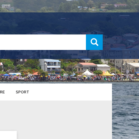
recherche
RE
SPORT
ENTS SPORTIFS
nts municipaux
S
u service des sports