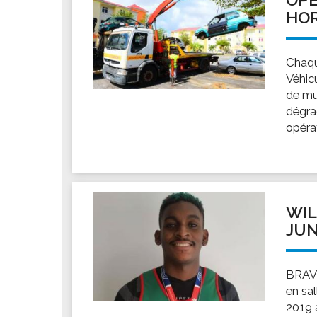
HOR
Chaqu
Véhic
de mul
dégrad
opérat
WIL
JUN
BRAVO
en sa
2019 