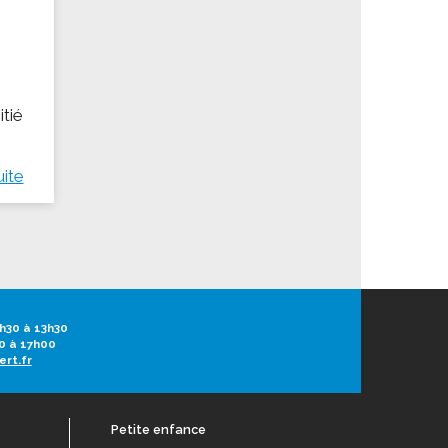
itié
uite
h30 à 13h30
0 à 17h00
ert.fr
Petite enfance