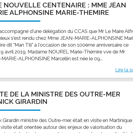
 NOUVELLE CENTENAIRE : MME JEAN
ssion locale
EMPLOI
LE SERVICE CULTUREL
Guide des activ
IE ALPHONSINE MARIE-THEMIRE
ollèges et le lycée
Offres d'emploi
Les activités
nseil local des jeunes
SOCIAL-SOLIDARITÉ
 accompagné d'une délégation du CCAS que Mr Le Maire Alf
ANCE
Le Centre Communal d'Action Social
ieux s'est rendu chez Mme JEAN-MARIE-ALPHONSINE Mar
uration scolaire
Les aides sociales
re dit "Man Tili" à l'occasion de son 100ème anniversaire ce
 9 avril 2019. Madame NOUREL Marie-Thémire vve de Mr
coles maternelles et primaire
Logement
MARIE-ALPHONSINE Marcellin est née le 09...
es de loisirs - ALSH
Antenne Municipale de Développement et de
Cohésion Sociale
Lire la s
rtail famille
Epicerie sociale et solidaire "Rayon de Soleil"
TE ENFANCE
Bornes de collecte de l'ACISE
tantes maternelles
ITE DE LA MINISTRE DES OUTRE-MER
crèches
ICK GIRARDIN
 Girardin ministre des Outre-mer, était en visite en Martinique 
visite était orientée autour des enjeux de valorisation du