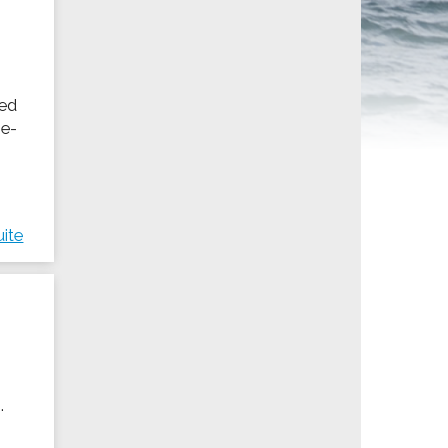
ités sportives
red
ie-
uite
.