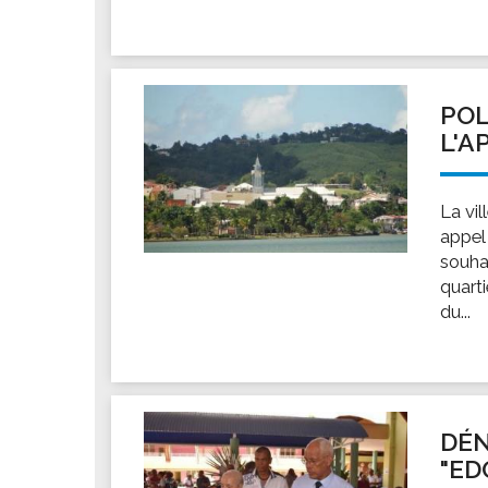
POL
L'A
La vil
appel 
souha
quarti
du...
DÉN
"ED