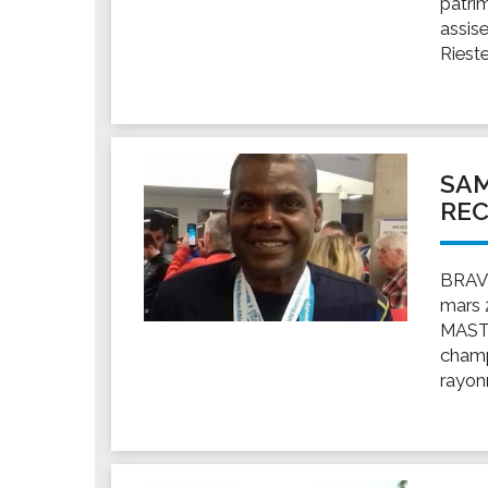
patri
Les associations
assis
Les droits et obligations
Rieste
Faire une demande de subvention
Les activités des associations
VIE PRATIQUE
Les espaces numériques
SAM
RE
Infos baignade
Infos sargasse
Toilettes publiques
BRAVO
mars
Stationnement
MASTE
Les marchés
champ
Le funéraire
rayonn
Numéros d'urgence
SANTÉ
Annuaire santé