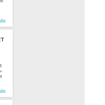
es
uite
ET
E
e-
it
uite