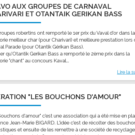
VO AUX GROUPES DE CARNAVAL
RIVARI ET OTANTAIK GERIKAN BASS
oupes robertins ont remporté le 1er prix du Vaval d'or dans l
rie meilleur char (pour Charivari) et meilleure prestation lors
yal Parade (pour Otantik Gérikan Bass).
ter qu'Otantik Gerikan Bass a remporté le 2ème prix dans la
rie "chant" au concours Kaval...
Lire la s
RATION "LES BOUCHONS D'AMOUR"
Bouchons d'amour" c'est une association qui a été mise en pl
ance Jean-Marie BIGARD. L'idée c'est de récolter des boucho
astiques et ensuite de les remettre à une société de recyclage