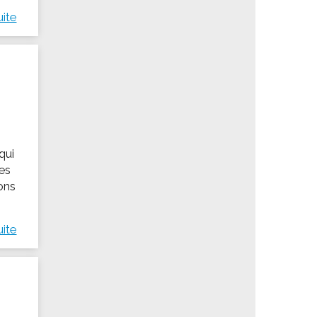
uite
qui
des
ions
uite