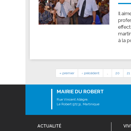
Il ai
profes
effec
martin
à la p
« premier
‹ précédent
…
20
21
MAIRIE DU ROBERT
Rue Vincent Allègre,
Le Robert 97231, Martinique
ACTUALITÉ
VIV