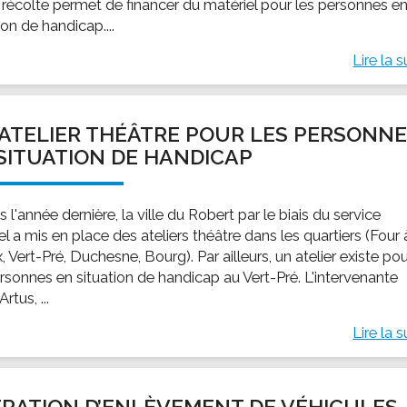
 récolte permet de financer du matériel pour les personnes e
ion de handicap....
Lire la s
ATELIER THÉÂTRE POUR LES PERSONN
SITUATION DE HANDICAP
 l'année dernière, la ville du Robert par le biais du service
el a mis en place des ateliers théâtre dans les quartiers (Four 
 Vert-Pré, Duchesne, Bourg). Par ailleurs, un atelier existe po
ersonnes en situation de handicap au Vert-Pré. L'intervenante
rtus, ...
Lire la s
RATION D’ENLÈVEMENT DE VÉHICULES