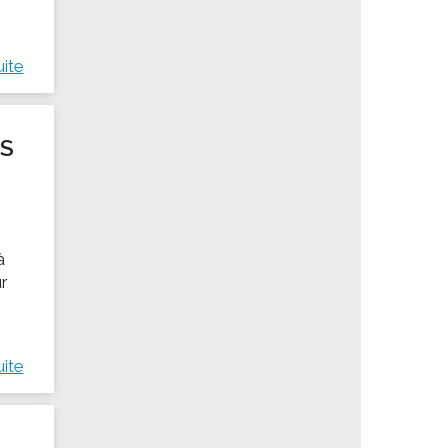
n
uite
ES
à
ur
uite