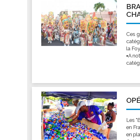
BRA
CHA
Ces gr
catégo
la Fo
▪A no
catégo
OPÉ
Les "
en Fr
en pl