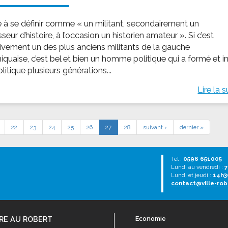
me à se définir comme « un militant, secondairement un
seur d’histoire, à l’occasion un historien amateur ». Si c’est
tivement un des plus anciens militants de la gauche
iquaise, c’est bel et bien un homme politique qui a formé et in
olitique plusieurs générations...
Lire la s
22
23
24
25
26
27
28
suivant ›
dernier »
Tél :
0596 651005
Lundi au vendredi :
7
Lundi et jeudi :
14h3
contact@ville-rob
RE AU ROBERT
Economie