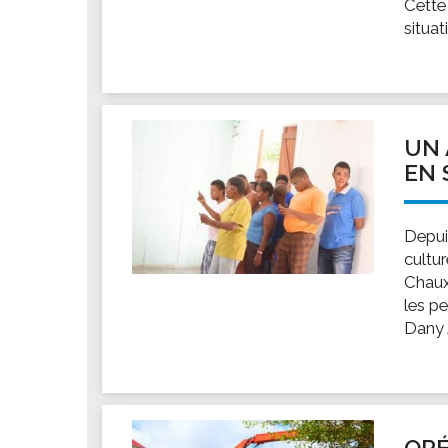
Cette
situat
UN 
EN 
Depuis
cultur
Chaux,
les p
Dany A
OPÉ