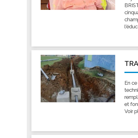
BRIST
cinqua
champ
l'éduc
TRA
En ce
techni
rempl
et fon
Voir 