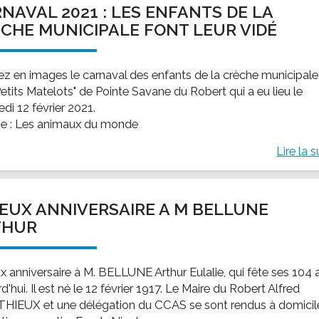
NAVAL 2021 : LES ENFANTS DE LA
ssion locale
EMPLOI
LE SERVICE CULTUREL
Guide des activ
CHE MUNICIPALE FONT LEUR VIDÉ
ollèges et le lycée
Offres d'emploi
Les activités
nseil local des jeunes
SOCIAL-SOLIDARITÉ
ez en images le carnaval des enfants de la crèche municipale
ANCE
Le Centre Communal d'Action Social
etits Matelots" de Pointe Savane du Robert qui a eu lieu le
uration scolaire
Les aides sociales
di 12 février 2021.
 : Les animaux du monde
coles maternelles et primaire
Logement
es de loisirs - ALSH
Antenne Municipale de Développement et de
Lire la s
Cohésion Sociale
rtail famille
Epicerie sociale et solidaire "Rayon de Soleil"
TE ENFANCE
Bornes de collecte de l'ACISE
EUX ANNIVERSAIRE A M BELLUNE
tantes maternelles
THUR
crèches
x anniversaire à M. BELLUNE Arthur Eulalie, qui fête ses 104 
d'hui. Il est né le 12 février 1917. Le Maire du Robert Alfred
IEUX et une délégation du CCAS se sont rendus à domicil