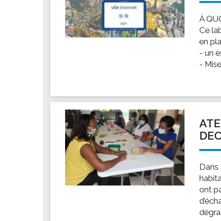
À QU
Ce la
en pla
- un 
- Mis
ATE
DEC
Dans l
habita
ont pa
d’éch
dégrad