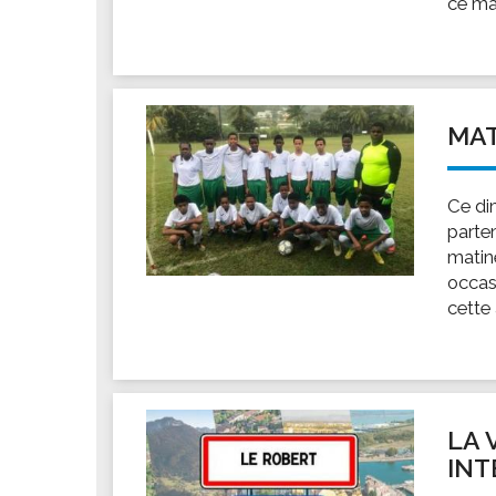
ce ma
Les associations
Les droits et obligations
Faire une demande de subvention
Les activités des associations
MAT
VIE PRATIQUE
Les espaces numériques
Ce di
Infos baignade
parte
Infos sargasse
matin
Toilettes publiques
occas
cette 
Stationnement
Les marchés
Le funéraire
Numéros d'urgence
LA 
SANTÉ
INT
Annuaire santé