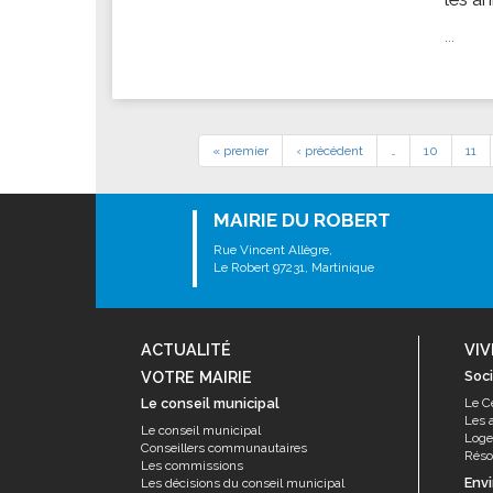
...
« premier
‹ précédent
…
10
11
MAIRIE DU ROBERT
Rue Vincent Allègre,
Le Robert 97231, Martinique
ACTUALITÉ
VIV
VOTRE MAIRIE
Soci
Le conseil municipal
Le C
Les 
Le conseil municipal
Log
Conseillers communautaires
Résor
Les commissions
Env
Les décisions du conseil municipal