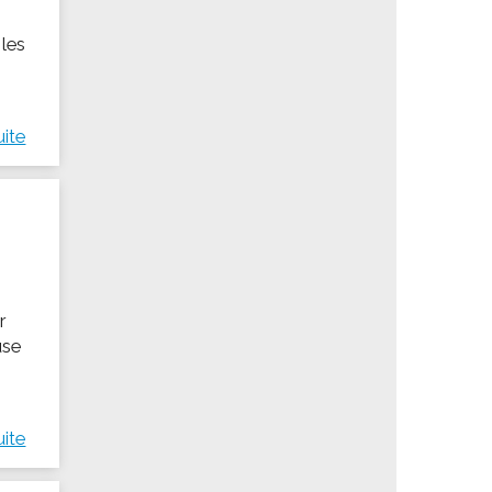
 les
uite
r
use
uite