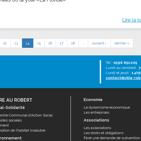
Lire la s
12
13
14
15
16
17
18
…
suivant ›
dernier »
Tél :
0596 651005
Lundi au vendredi :
7
Lundi et jeudi :
14h3
contact@ville-rob
RE AU ROBERT
Economie
al-Solidarité
Le dynamisme économique
Les entreprises
entre Communal d'Action Social
Associations
aides sociales
ement
Les associations
ption de l’habitat insalubre
Les droits et obligations
ironnement
Faire une demande de subvention