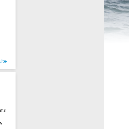
ités sportives
uite
ans
e