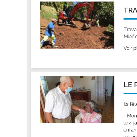
TRA
Trava
Mibi" 
Voir 
LE 
Ils fê
- Mon
le 4 j
enfant
les a