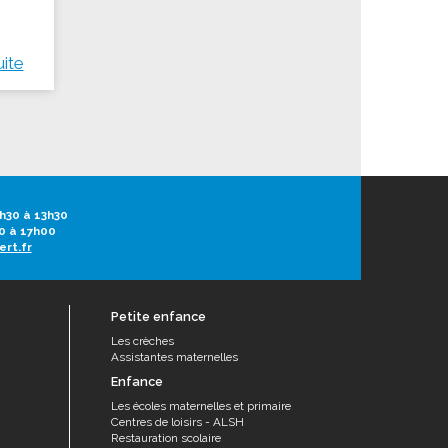
uite
h30 à 13h30
0 à 17h00
ert.fr
Petite enfance
Les crèches
Assistantes maternelles
Enfance
Les écoles maternelles et primaire
Centres de loisirs - ALSH
Restauration scolaire