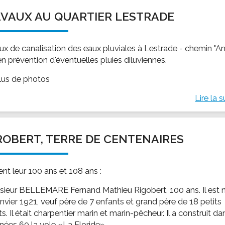
VAUX AU QUARTIER LESTRADE
ux de canalisation des eaux pluviales à Lestrade - chemin "A
en prévention d'éventuelles pluies diluviennes.
plus de photos
Lire la s
ROBERT, TERRE DE CENTENAIRES
tent leur 100 ans et 108 ans :
sieur BELLEMARE Fernand Mathieu Rigobert, 100 ans. Il est 
anvier 1921, veuf père de 7 enfants et grand père de 18 petits
s. Il était charpentier marin et marin-pêcheur. Il a construit da
nnées 60 la yole «La Floride»