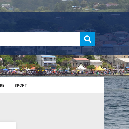
recherche
RE
SPORT
ENTS SPORTIFS
nts municipaux
S
u service des sports