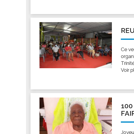
REU
Ce ve
organi
Trinit
Voir 
100
FAI
Joyeu