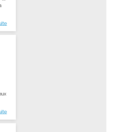
a
uite
eux
uite