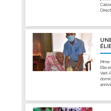
Caisse
Direct
UNE
ÉLI
Mme J
Elle e
Vert-
domici
annive