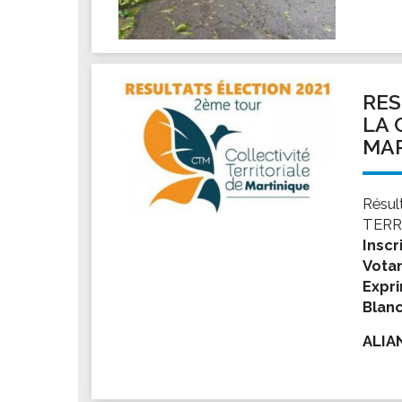
RES
LA 
MAR
Résul
TERR
Inscr
Votan
Expri
Blanc
ALIA