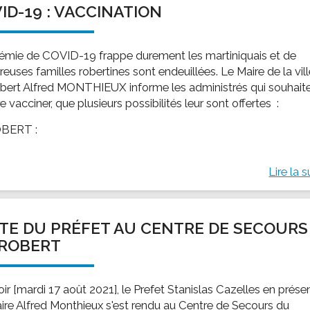
ID-19 : VACCINATION
ssion locale
EMPLOI
LE SERVICE CULTUREL
Guide des activ
ollèges et le lycée
Offres d'emploi
Les activités
démie de COVID-19 frappe durement les martiniquais et de
nseil local des jeunes
SOCIAL-SOLIDARITÉ
uses familles robertines sont endeuillées. Le Maire de la vil
ANCE
Le Centre Communal d'Action Social
bert Alfred MONTHIEUX informe les administrés qui souhait
uration scolaire
Les aides sociales
re vacciner, que plusieurs possibilités leur sont offertes :
coles maternelles et primaire
Logement
OBERT :
es de loisirs - ALSH
Antenne Municipale de Développement et de
Cohésion Sociale
rtail famille
Lire la s
Epicerie sociale et solidaire "Rayon de Soleil"
TE ENFANCE
Bornes de collecte de l'ACISE
tantes maternelles
ITE DU PRÉFET AU CENTRE DE SECOURS
crèches
 ROBERT
oir [mardi 17 août 2021], le Prefet Stanislas Cazelles en prés
ire Alfred Monthieux s'est rendu au Centre de Secours du