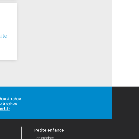
uite
h30 à 13h30
0 à 17h00
ert.fr
Petite enfance
Les crèches