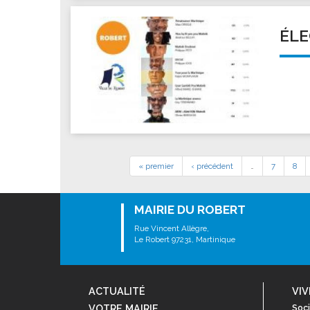
ÉLE
« premier
‹ précédent
…
7
8
MAIRIE DU ROBERT
Rue Vincent Allègre,
Le Robert 97231, Martinique
ACTUALITÉ
VIV
VOTRE MAIRIE
Soci