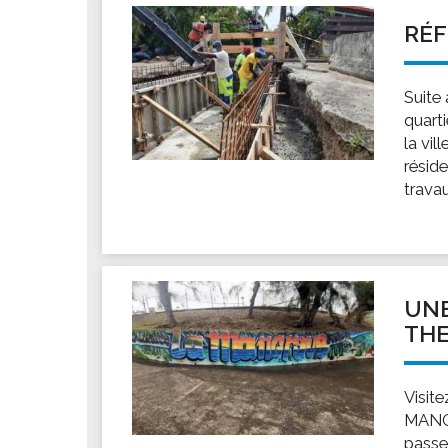
RÉF
Suite
quart
la vil
résid
travau
UNE
THE
Visit
MANGR
passer