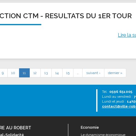
CTION CTM - RESULTATS DU 1ER TOUR
Lire la s
9
10
11
12
13
14
15
…
suivant ›
dernier »
Tél :
0596 651005
Lundi au vendredi :
7
Lundi et jeudi :
14h3
contact@ville-rob
RE AU ROBERT
Economie
al-Solidarité
Le dynamisme économique