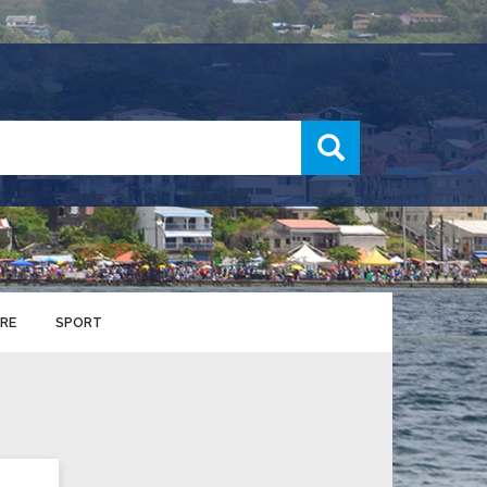
recherche
RE
SPORT
ENTS SPORTIFS
nts municipaux
S
u service des sports