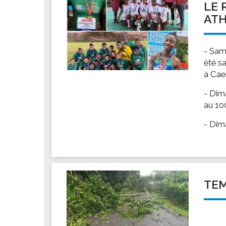
LE 
ATH
- Sam
été s
à Cae
- Dim
au 10
- Dima
TEM