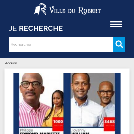
Aller au contenu principal
Accueil
JE
RECHERCHE
Rechercher
Formulaire de recherche
Accueil
Vous êtes ici