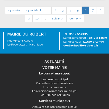
« premier
‹ précédent
…
2
3
4
5
6
7
8
9
10
…
suivant ›
dernier »
MAIRIE DU ROBERT
Tél :
0596 651005
Lundi au vendredi :
7h30 à 13h30
Rue Vincent Allègre,
Lundi et jeudi :
14h30 à 17h00
Le Robert 97231, Martinique
contact@ville-robert.fr
ACTUALITÉ
VOTRE MAIRIE
Le conseil municipal
Le conseil municipal
Conseillers communautaires
Les commissions
Les décisions du conseil municipal
Les Tribunes politiques
Services municipaux
Annuaire des services municipaux