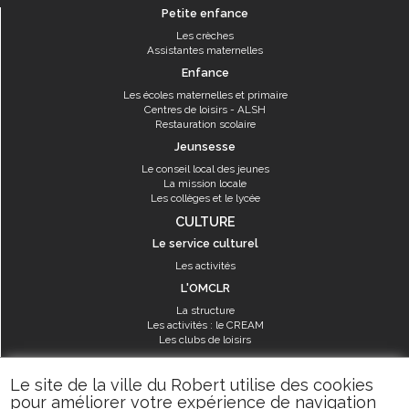
Petite enfance
Les crèches
Assistantes maternelles
Enfance
Les écoles maternelles et primaire
Centres de loisirs - ALSH
Restauration scolaire
Jeunsesse
Le conseil local des jeunes
La mission locale
Les collèges et le lycée
CULTURE
Le service culturel
Les activités
L'OMCLR
La structure
Les activités : le CREAM
Les clubs de loisirs
SPORT
Le site de la ville du Robert utilise des cookies
Les équipements sportifs
pour améliorer votre expérience de navigation
Les aménagements municipaux