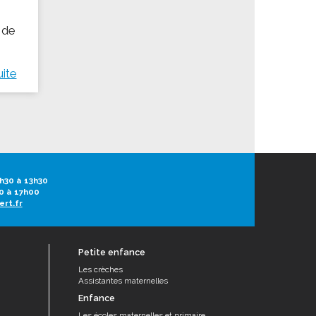
 de
uite
h30 à 13h30
0 à 17h00
ert.fr
Petite enfance
Les crèches
Assistantes maternelles
Enfance
Les écoles maternelles et primaire