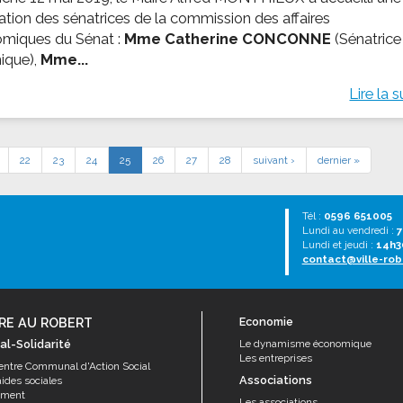
ation des sénatrices de la commission des affaires
miques du Sénat :
Mme Catherine CONCONNE
(Sénatrice
nique),
Mme...
Lire la s
22
23
24
25
26
27
28
suivant ›
dernier »
Tél :
0596 651005
Lundi au vendredi :
7
Lundi et jeudi :
14h3
contact@ville-rob
RE AU ROBERT
Economie
al-Solidarité
Le dynamisme économique
Les entreprises
entre Communal d'Action Social
Associations
aides sociales
ement
Les associations