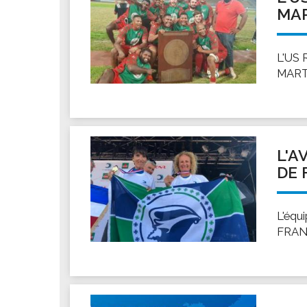
MAR
L'US 
MARTI
L'A
DE 
L'éq
FRANC