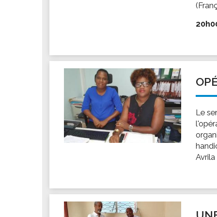
(Franç
20h00 
OPÉ
Le se
l'opé
organ
handic
Avrila
UNE