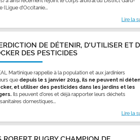
s) a ainsi récement rejoint le corps arbitral du District Gard-
 (Ligue d’Occitanie...
Lire la s
ERDICTION DE DÉTENIR, D'UTILISER ET 
CKER DES PESTICIDES
AL Martinique rappelle à la population et aux jardiniers
eurs que
depuis le 1 janvier 2019, ils ne peuvent ni déten
ocker, et utiliser des pesticides dans les jardins et les
gers.
Ils peuvent d'ores et déjà rapporter leurs déchets
sanitaires domestiques...
Lire la s
S ROBERT RUGBY CHAMPION DE