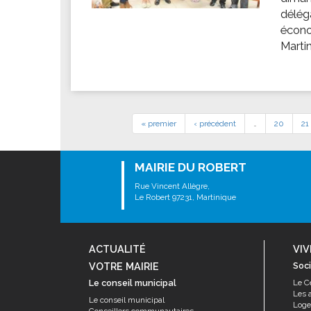
délég
écono
Marti
« premier
‹ précédent
…
20
21
MAIRIE DU ROBERT
Rue Vincent Allègre,
Le Robert 97231, Martinique
ACTUALITÉ
VIV
VOTRE MAIRIE
Soci
Le conseil municipal
Le C
Les 
Le conseil municipal
Log
Conseillers communautaires