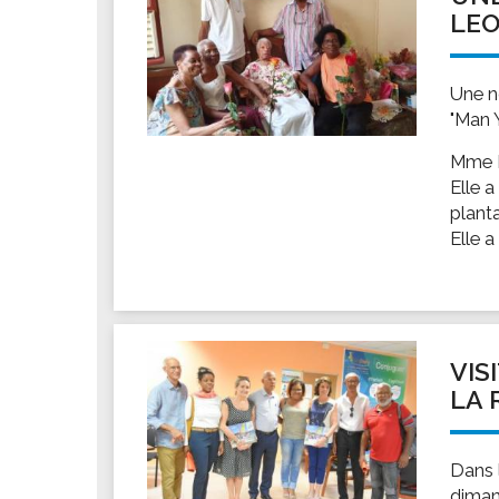
LE
Une n
"Man 
Mme L
Elle a
plant
Elle a
VIS
LA R
Dans l
diman