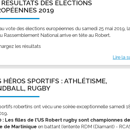
 RÉSULTATS DES ÉLECTIONS
OPÉENNES 2019
 au vote des élections européennes du samedi 25 mai 2019, l
 du Rassemblement National arrive en tête au Robert.
hargez les résultats
Lire la s
 HÉROS SPORTIFS : ATHLÉTISME,
NDBALL, RUGBY
portifs robertins ont vécu une soirée exceptionnelle samedi 1
019.
 : Les filles de l'US Robert rugby sont championnes de
e de Martinique
en battant l'entente RDM (Diamant) - RCA