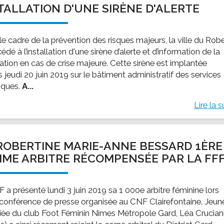
TALLATION D'UNE SIRÈNE D'ALERTE
ssion locale
EMPLOI
LE SERVICE CULTUREL
Guide des activ
ollèges et le lycée
Offres d'emploi
Les activités
e cadre de la prévention des risques majeurs, la ville du Rob
nseil local des jeunes
SOCIAL-SOLIDARITÉ
édé à l’installation d'une sirène d’alerte et d’information de la
ANCE
Le Centre Communal d'Action Social
ation en cas de crise majeure. Cette sirène est implantée
uration scolaire
Les aides sociales
 jeudi 20 juin 2019 sur le bâtiment administratif des services
iques.
A...
coles maternelles et primaire
Logement
es de loisirs - ALSH
Antenne Municipale de Développement et de
Lire la s
Cohésion Sociale
rtail famille
Epicerie sociale et solidaire "Rayon de Soleil"
TE ENFANCE
Bornes de collecte de l'ACISE
ROBERTINE MARIE-ANNE BESSARD 1ÈRE
tantes maternelles
ME ARBITRE RÉCOMPENSÉE PAR LA FF
crèches
 a présenté lundi 3 juin 2019 sa 1 000e arbitre féminine lors
 conférence de presse organisée au CNF Clairefontaine. Jeun
ciée du club Foot Féminin Nîmes Métropole Gard, Léa Crucian