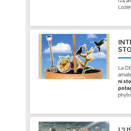
(14 an
Les associations
Lozère
Les droits et obligations
Faire une demande de subvention
Les activités des associations
VIE PRATIQUE
INT
Les espaces numériques
STO
Infos baignade
Infos sargasse
La DE
Toilettes publiques
amat
ni st
Stationnement
pota
Les marchés
phyto
Le funéraire
Numéros d'urgence
SANTÉ
Annuaire santé
L'U