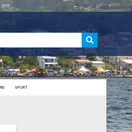
recherche
RE
SPORT
ENTS SPORTIFS
nts municipaux
S
u service des sports