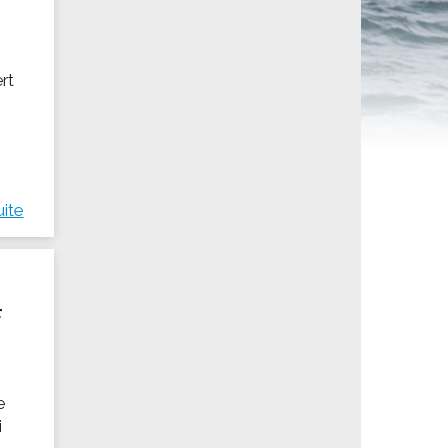
ités sportives
ert
uite
F
e
i