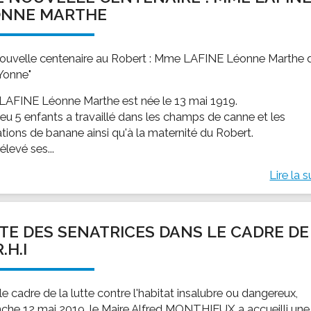
ONNE MARTHE
ouvelle centenaire au Robert : Mme LAFINE Léonne Marthe d
Yonne"
AFINE Léonne Marthe est née le 13 mai 1919.
 eu 5 enfants a travaillé dans les champs de canne et les
ations de banane ainsi qu'à la maternité du Robert.
 élevé ses...
Lire la s
ITE DES SENATRICES DANS LE CADRE DE
.H.I
e cadre de la lutte contre l'habitat insalubre ou dangereux,
che 12 mai 2019, le Maire Alfred MONTHIEUX a accueilli une