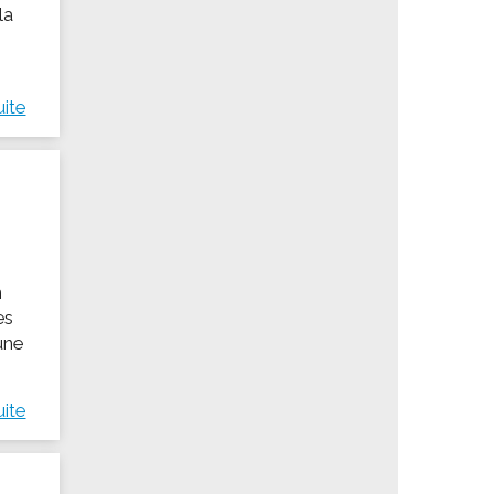
la
uite
n
es
une
uite