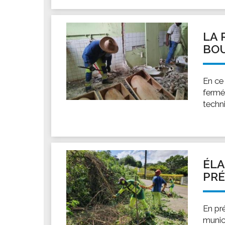
Les associations
Les droits et obligations
Faire une demande de subvention
LA 
BO
Les activités des associations
VIE PRATIQUE
En ce
Les espaces numériques
fermée
Infos baignade
techn
Infos sargasse
Toilettes publiques
Stationnement
Les marchés
ÉLA
Le funéraire
PRÉ
Numéros d'urgence
SANTÉ
En pr
munic
Annuaire santé