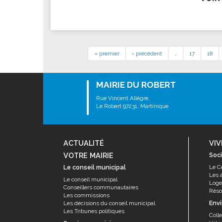
« premier
‹ précédent
…
17
18
MAIRIE DU ROBERT
Rue Vincent Allègre,
Le Robert 97231, Martinique
ACTUALITÉ
VIV
VOTRE MAIRIE
Soci
Le conseil municipal
Le C
Les 
Le conseil municipal
Log
Conseillers communautaires
Résor
Les commissions
Env
Les décisions du conseil municipal
Les Tribunes politiques
Coll