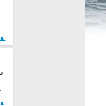
ités sportives
e
uite
la
u
uite