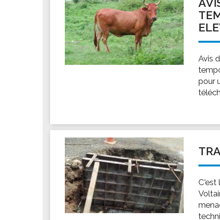
AVI
TEM
ELE
Avis 
tempo
pour 
téléch
TRA
C'est 
Voltai
menac
techn