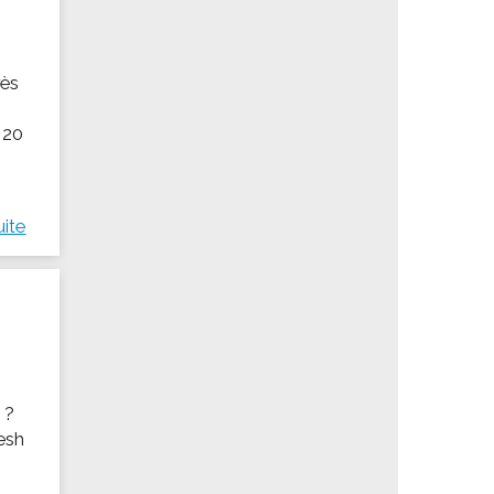
rès
 20
uite
 ?
resh