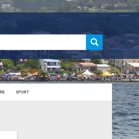
recherche
RE
SPORT
ENTS SPORTIFS
nts municipaux
S
u service des sports