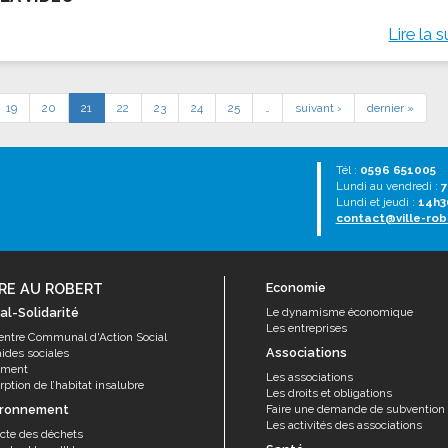
Lire la s
19
20
21
22
23
24
25
…
suivant ›
dernier »
Tél :
0596 651005
Lundi au vendredi :
7
Lundi et jeudi :
14h3
contact@ville-rob
RE AU ROBERT
Economie
al-Solidarité
Le dynamisme économique
Les entreprises
entre Communal d'Action Social
Associations
aides sociales
ement
Les associations
ption de l’habitat insalubre
Les droits et obligations
ironnement
Faire une demande de subvention
Les activités des associations
ecte des déchets