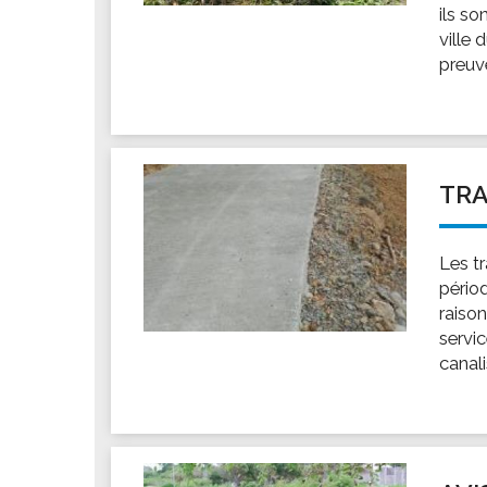
ils so
ville
preuve
TRA
Les t
pério
raiso
servi
canali