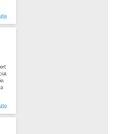
uite
ert
ial
ie.
 à
uite