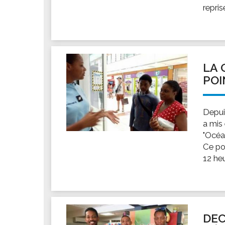
repris
LA 
POI
Depui
a mis
"Océan
Ce po
12 heu
DEC