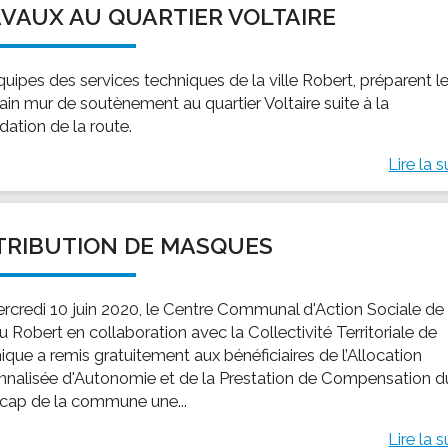
VAUX AU QUARTIER VOLTAIRE
ssion locale
EMPLOI
LE SERVICE CULTUREL
Guide des activ
ollèges et le lycée
Offres d'emploi
Les activités
uipes des services techniques de la ville Robert, préparent l
nseil local des jeunes
SOCIAL-SOLIDARITÉ
ain mur de soutènement au quartier Voltaire suite à la
ANCE
Le Centre Communal d'Action Social
dation de la route.
uration scolaire
Les aides sociales
Lire la s
coles maternelles et primaire
Logement
es de loisirs - ALSH
Antenne Municipale de Développement et de
Cohésion Sociale
rtail famille
TRIBUTION DE MASQUES
Epicerie sociale et solidaire "Rayon de Soleil"
TE ENFANCE
Bornes de collecte de l'ACISE
tantes maternelles
rcredi 10 juin 2020, le Centre Communal d'Action Sociale de 
du Robert en collaboration avec la Collectivité Territoriale de
crèches
ique a remis gratuitement aux bénéficiaires de l’Allocation
nnalisée d'Autonomie et de la Prestation de Compensation d
cap de la commune une...
Lire la s