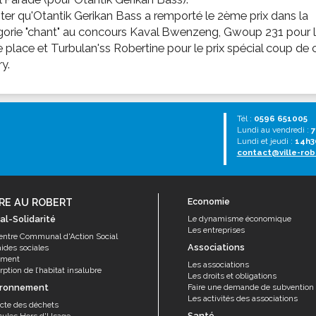
ter qu'Otantik Gerikan Bass a remporté le 2ème prix dans la
gorie "chant" au concours Kaval Bwenzeng, Gwoup 231 pour 
place et Turbulan'ss Robertine pour le prix spécial coup de 
ry.
Tél :
0596 651005
Lundi au vendredi :
7
Lundi et jeudi :
14h3
contact@ville-rob
RE AU ROBERT
Economie
al-Solidarité
Le dynamisme économique
Les entreprises
entre Communal d'Action Social
Associations
aides sociales
ement
Les associations
ption de l’habitat insalubre
Les droits et obligations
ironnement
Faire une demande de subvention
Les activités des associations
ecte des déchets
Santé
cules Hors d'Usage