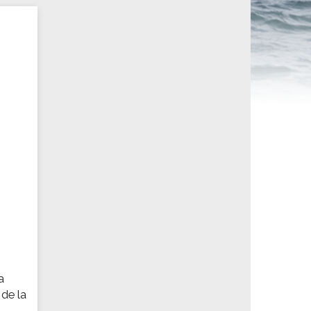
ités sportives
a
 de la