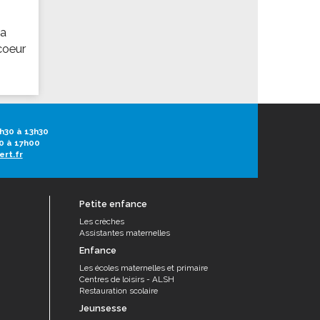
la
coeur
h30 à 13h30
0 à 17h00
ert.fr
Petite enfance
Les crèches
Assistantes maternelles
Enfance
Les écoles maternelles et primaire
Centres de loisirs - ALSH
Restauration scolaire
Jeunsesse