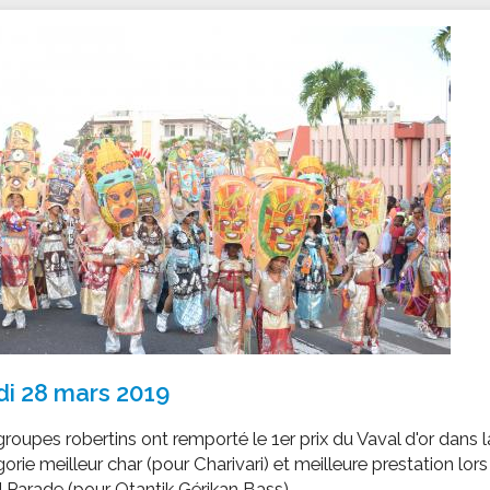
ssion locale
EMPLOI
LE SERVICE CULTUREL
Guide des activ
ollèges et le lycée
Offres d'emploi
Les activités
nseil local des jeunes
SOCIAL-SOLIDARITÉ
ANCE
Le Centre Communal d'Action Social
uration scolaire
Les aides sociales
coles maternelles et primaire
Logement
es de loisirs - ALSH
Antenne Municipale de Développement et de
Cohésion Sociale
rtail famille
Epicerie sociale et solidaire "Rayon de Soleil"
TE ENFANCE
Bornes de collecte de l'ACISE
tantes maternelles
crèches
di 28 mars 2019
roupes robertins ont remporté le 1er prix du Vaval d'or dans l
orie meilleur char (pour Charivari) et meilleure prestation lors
 Parade (pour Otantik Gérikan Bass).