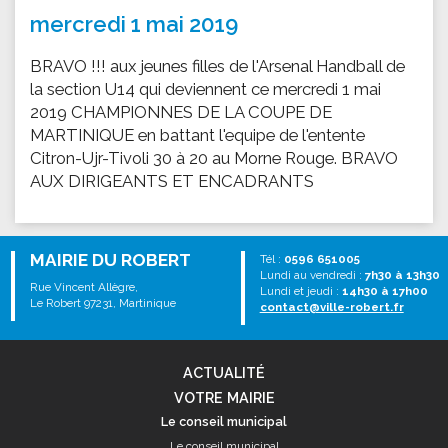
mercredi 1 mai 2019
BRAVO !!! aux jeunes filles de l'Arsenal Handball de
la section U14 qui deviennent ce mercredi 1 mai
2019 CHAMPIONNES DE LA COUPE DE
MARTINIQUE en battant l'equipe de l'entente
Citron-Ujr-Tivoli 30 à 20 au Morne Rouge. BRAVO
AUX DIRIGEANTS ET ENCADRANTS
MAIRIE DU ROBERT
Tél :
0596 651005
Lundi au vendredi :
7h30 à 13h30
Rue Vincent Allègre,
Lundi et jeudi :
14h30 à 17h00
Le Robert 97231, Martinique
contact@ville-robert.fr
ACTUALITÉ
VOTRE MAIRIE
Le conseil municipal
Le conseil municipal