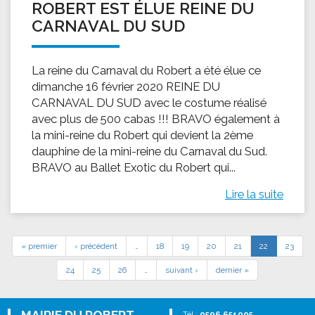
ROBERT EST ÉLUE REINE DU
CARNAVAL DU SUD
La reine du Carnaval du Robert a été élue ce
dimanche 16 février 2020 REINE DU
CARNAVAL DU SUD avec le costume réalisé
avec plus de 500 cabas !!! BRAVO également à
la mini-reine du Robert qui devient la 2ème
dauphine de la mini-reine du Carnaval du Sud.
BRAVO au Ballet Exotic du Robert qui...
Lire la suite
« premier
‹ précédent
…
18
19
20
21
22
23
24
25
26
…
suivant ›
dernier »
Tél :
0596 651005