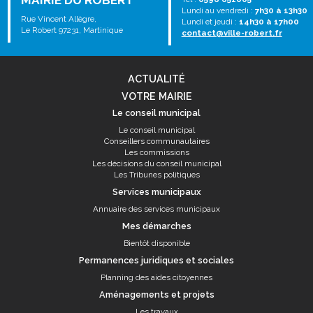
MAIRIE DU ROBERT
Lundi au vendredi :
7h30 à 13h30
Rue Vincent Allègre,
Lundi et jeudi :
14h30 à 17h00
Le Robert 97231, Martinique
contact@ville-robert.fr
ACTUALITÉ
VOTRE MAIRIE
Le conseil municipal
Le conseil municipal
Conseillers communautaires
Les commissions
Les décisions du conseil municipal
Les Tribunes politiques
Services municipaux
Annuaire des services municipaux
Mes démarches
Bientôt disponible
Permanences juridiques et sociales
Planning des aides citoyennes
Aménagements et projets
Les travaux