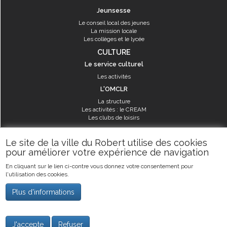
Jeunsesse
Le conseil local des jeunes
La mission locale
Les collèges et le lycée
CULTURE
Le service culturel
Les activités
L'OMCLR
La structure
Les activités : le CREAM
Les clubs de loisirs
SPORT
Le site de la ville du Robert utilise des cookies
Les équipements sportifs
pour améliorer votre expérience de navigation
Les aménagements municipaux
En cliquant sur le lien ci-contre vous donnez votre consentement pour
Les activités
l'utilisation des cookies.
Les activités du service des sports
Guide des activités sportives
Plus d'informations
©2019
Ville du Robert
-
Mentions légales
J'accepte
Refuser