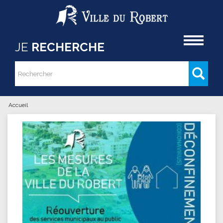
Aller au contenu principal
Accueil
JE
RECHERCHE
Rechercher
Formulaire de recherche
Accueil
Vous êtes ici