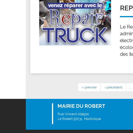
REP
Le Re
admini
élect
écolo
des Il
« premier
‹ précédent
…
MAIRIE DU ROBERT
Rue Vincent Allègre,
Le Robert 97231, Martinique