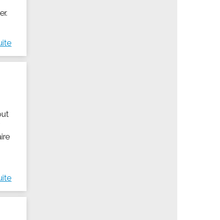
er.
uite
out
7
aire
uite