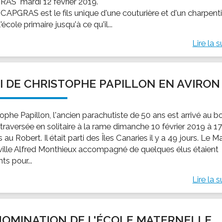
AS" mardi 12 février 2019.
CAPGRAS est le fils unique d'une couturière et d'un charpenti
 l'école primaire jusqu'à ce qu'il...
Lire la s
I DE CHRISTOPHE PAPILLON EN AVIRON
ophe Papillon, l'ancien parachutiste de 50 ans est arrivé au b
traversée en solitaire à la rame dimanche 10 février 2019 à 1
 au Robert. Il était parti des Îles Canaries il y a 49 jours. Le M
 ville Alfred Monthieux accompagné de quelques élus étaient
ts pour...
Lire la s
OMINATION DE L'ÉCOLE MATERNELLE