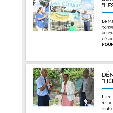
"LE
Le Ma
conse
vendre
désor
POUR
DÉN
"HÉ
La mu
respo
mater