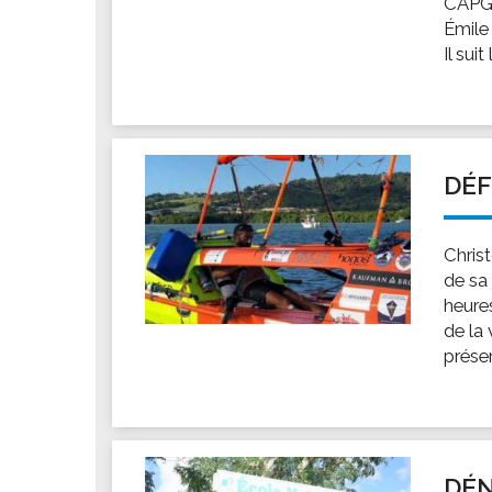
CAPGR
Les associations
Émile 
Les droits et obligations
Il suit
Faire une demande de subvention
Les activités des associations
VIE PRATIQUE
Les espaces numériques
DÉF
Infos baignade
Infos sargasse
Christ
Toilettes publiques
de sa 
heures
Stationnement
de la
Les marchés
présen
Le funéraire
Numéros d'urgence
SANTÉ
Annuaire santé
DÉN