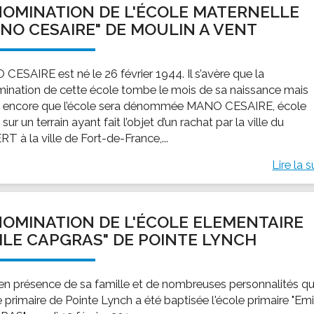
OMINATION DE L'ÉCOLE MATERNELLE
ssion locale
EMPLOI
LE SERVICE CULTUREL
Guide des activ
NO CESAIRE" DE MOULIN A VENT
ollèges et le lycée
Offres d'emploi
Les activités
nseil local des jeunes
SOCIAL-SOLIDARITÉ
CESAIRE est né le 26 février 1944. Il s’avère que la
ANCE
Le Centre Communal d'Action Social
ination de cette école tombe le mois de sa naissance mais
uration scolaire
Les aides sociales
 encore que l’école sera dénommée MANO CESAIRE, école
 sur un terrain ayant fait l’objet d’un rachat par la ville du
coles maternelles et primaire
Logement
T à la ville de Fort-de-France,...
es de loisirs - ALSH
Antenne Municipale de Développement et de
Cohésion Sociale
Lire la s
rtail famille
Epicerie sociale et solidaire "Rayon de Soleil"
TE ENFANCE
Bornes de collecte de l'ACISE
tantes maternelles
OMINATION DE L'ÉCOLE ELEMENTAIRE
crèches
ILE CAPGRAS" DE POINTE LYNCH
 en présence de sa famille et de nombreuses personnalités q
e primaire de Pointe Lynch a été baptisée l'école primaire "Emi