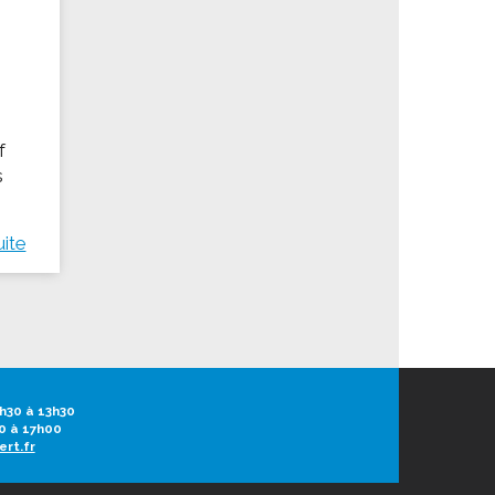
f
s
uite
h30 à 13h30
0 à 17h00
ert.fr