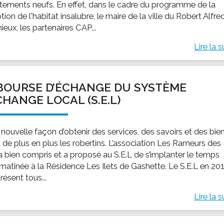
tements neufs. En effet, dans le cadre du programme de la
tion de l'habitat insalubre, le maire de la ville du Robert Alfre
eux, les partenaires CAP...
Lire la s
BOURSE D’ÉCHANGE DU SYSTÈME
CHANGE LOCAL (S.E.L)
 nouvelle façon d’obtenir des services, des savoirs et des bie
t de plus en plus les robertins. L’association Les Rameurs des
l’a bien compris et a proposé au S.E.L de s’implanter le temps
 matinée à la Résidence Les Ilets de Gashette. Le S.E.L en 20
résent tous...
Lire la s