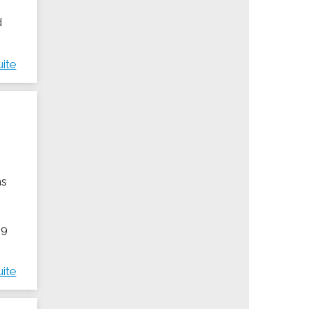
d
uite
ns
19
uite