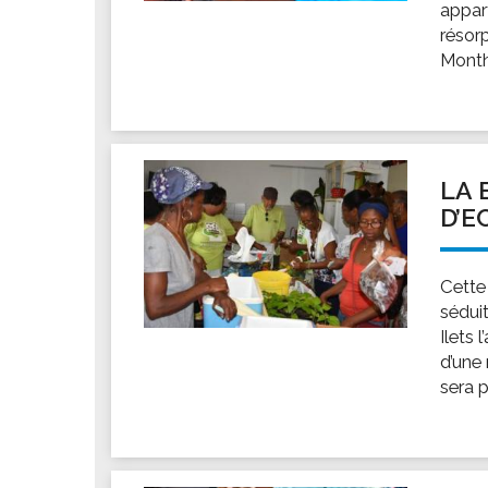
appar
résorp
Monthi
LA 
D’E
Cette
sédui
Ilets 
d’une
sera p