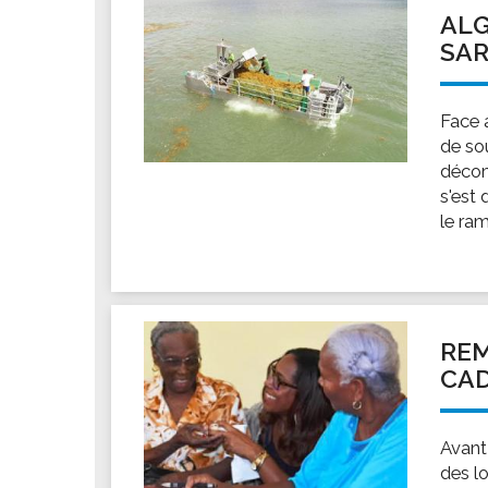
ALG
SA
Face 
de so
décom
s'est
le ram
REM
CAD
Avant
des l