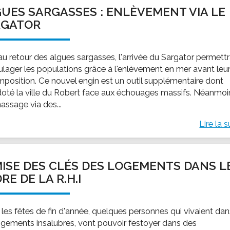
UES SARGASSES : ENLÈVEMENT VIA LE
RGATOR
au retour des algues sargasses, l'arrivée du Sargator permett
ulager les populations grâce à l'enlèvement en mer avant leu
position. Ce nouvel engin est un outil supplémentaire dont
 doté la ville du Robert face aux échouages massifs. Néanmoi
assage via des...
Lire la s
ISE DES CLÉS DES LOGEMENTS DANS L
RE DE LA R.H.I
 les fêtes de fin d'année, quelques personnes qui vivaient da
ogements insalubres, vont pouvoir festoyer dans des