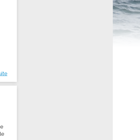
ités sportives
uite
ue
le