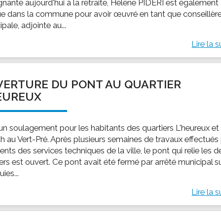
gnante aujourd'hui à la retraite, Hélène PIDERI est également
e dans la commune pour avoir œuvré en tant que conseillèr
pale, adjointe au...
Lire la s
ERTURE DU PONT AU QUARTIER
EUREUX
 un soulagement pour les habitants des quartiers L'heureux et
h au Vert-Pré. Après plusieurs semaines de travaux effectués
ents des services techniques de la ville, le pont qui relie les 
ers est ouvert. Ce pont avait été fermé par arrêté municipal s
uies...
Lire la s