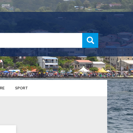
recherche
RE
SPORT
ENTS SPORTIFS
nts municipaux
S
u service des sports