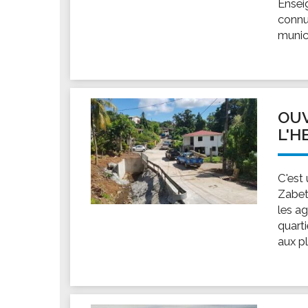
Ensei
connu
munici
OUV
L'H
C'est
Zabet
les ag
quarti
aux pl