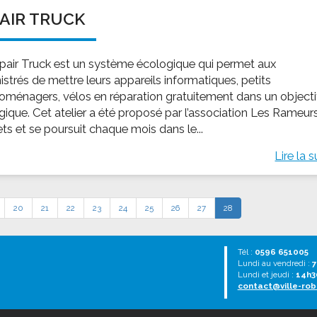
AIR TRUCK
pair Truck est un système écologique qui permet aux
strés de mettre leurs appareils informatiques, petits
roménagers, vélos en réparation gratuitement dans un objecti
gique. Cet atelier a été proposé par l’association Les Rameur
ets et se poursuit chaque mois dans le...
Lire la s
20
21
22
23
24
25
26
27
28
Tél :
0596 651005
Lundi au vendredi :
7
Lundi et jeudi :
14h3
contact@ville-rob