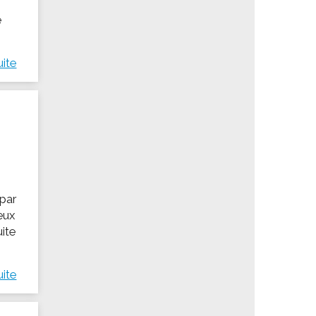
e
uite
 par
deux
uite
uite