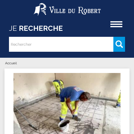
Aller au contenu principal
Accueil
JE
RECHERCHE
Rechercher
Formulaire de recherche
Accueil
Vous êtes ici