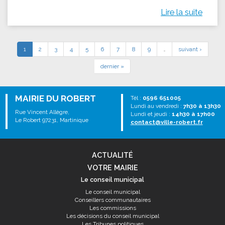
Lire la suite
1
2
3
4
5
6
7
8
9
…
suivant ›
dernier »
MAIRIE DU ROBERT
Tél :
0596 651005
Lundi au vendredi :
7h30 à 13h30
Rue Vincent Allègre,
Lundi et jeudi :
14h30 à 17h00
Le Robert 97231, Martinique
contact@ville-robert.fr
ACTUALITÉ
VOTRE MAIRIE
Le conseil municipal
Le conseil municipal
Conseillers communautaires
Les commissions
Les décisions du conseil municipal
Les Tribunes politiques