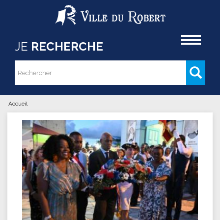
Aller au contenu principal
Accueil
JE
RECHERCHE
Rechercher
Formulaire de recherche
Accueil
Vous êtes ici