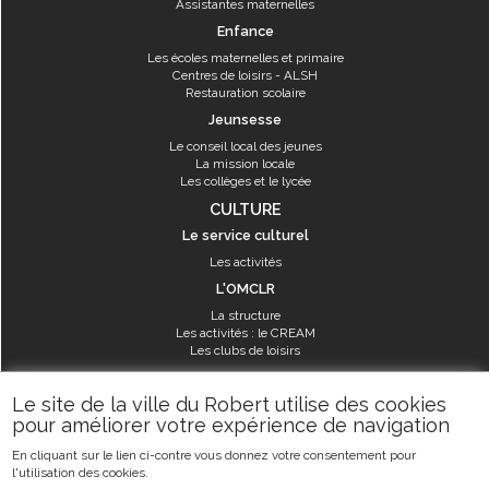
Assistantes maternelles
Enfance
Les écoles maternelles et primaire
Centres de loisirs - ALSH
Restauration scolaire
Jeunsesse
Le conseil local des jeunes
La mission locale
Les collèges et le lycée
CULTURE
Le service culturel
Les activités
L'OMCLR
La structure
Les activités : le CREAM
Les clubs de loisirs
SPORT
Le site de la ville du Robert utilise des cookies
Les équipements sportifs
pour améliorer votre expérience de navigation
Les aménagements municipaux
En cliquant sur le lien ci-contre vous donnez votre consentement pour
Les activités
l'utilisation des cookies.
Les activités du service des sports