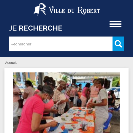
Aller au contenu principal
Accueil
JE
RECHERCHE
Rechercher
Formulaire de recherche
Accueil
Vous êtes ici