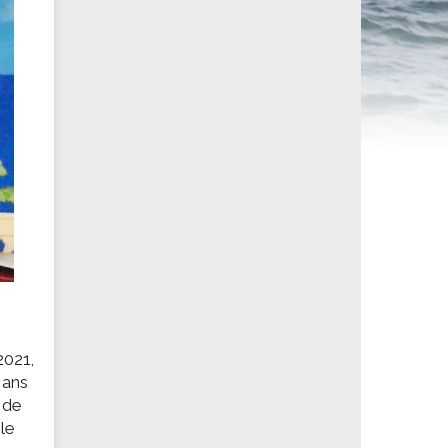
ités sportives
2021,
 ans
 de
le