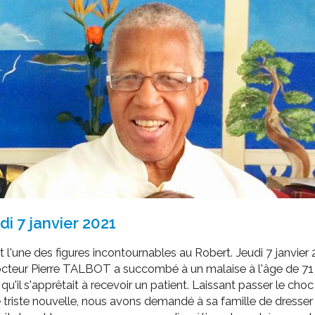
ssion locale
EMPLOI
LE SERVICE CULTUREL
Guide des activ
ollèges et le lycée
Offres d'emploi
Les activités
nseil local des jeunes
SOCIAL-SOLIDARITÉ
ANCE
Le Centre Communal d'Action Social
uration scolaire
Les aides sociales
coles maternelles et primaire
Logement
es de loisirs - ALSH
Antenne Municipale de Développement et de
Cohésion Sociale
rtail famille
Epicerie sociale et solidaire "Rayon de Soleil"
TE ENFANCE
Bornes de collecte de l'ACISE
tantes maternelles
di 7 janvier 2021
crèches
ait l'une des figures incontournables au Robert. Jeudi 7 janvier 
octeur Pierre TALBOT a succombé à un malaise à l'âge de 71
 qu'il s'apprêtait à recevoir un patient. Laissant passer le choc
 triste nouvelle, nous avons demandé à sa famille de dresser 