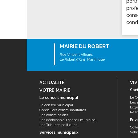
portr
Les associations
prof
Les droits et obligations
conse
Faire une demande de subvention
condo
Les activités des associations
VIE PRATIQUE
MAIRIE DU ROBERT
Les espaces numériques
Rue Vincent Allègre,
Infos baignade
Le Robert 97231, Martinique
Infos sargasse
Toilettes publiques
ACTUALITÉ
VIV
Stationnement
VOTRE MAIRIE
Soci
Les marchés
Le conseil municipal
Le C
Les 
Le funéraire
Le conseil municipal
Log
Conseillers communautaires
Résor
Numéros d'urgence
Les commissions
Env
Les décisions du conseil municipal
Les Tribunes politiques
SANTÉ
Coll
Services municipaux
Véhi
Annuaire santé