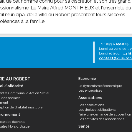
ait de cet homme connu pour sa discrétion et son très grand
essionnalisme. Le Maire Alfred MONTHIEUX et l'ensemble du
il municipal de la ville du Robert présentent leurs sincères
léances à la famille
Tél :
0596 651005
Lundi au vendredi :
7
Lundi et jeudi :
14h3
contact@ville-rob
RE AU ROBERT
Economie
al-Solidarité
Le dynamisme économique
Les entreprises
entre Communal d'Action Social
Associations
aides sociales
ement
Les associations
ption de l’habitat insalubre
Les droits et obligations
ironnement
Faire une demande de subvention
Les activités des associations
ecte des déchets
Santé
cules Hors d'Usage