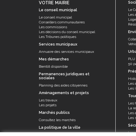
VOTRE MAIRIE
Soci
Le conseil municipal
Le C
Les 
Le conseil municipal
Log
Conseillers communautaires
Résor
Les commissions
Env
Les décisions du conseil municipal
Les Tribunes politiques
Coll
Services municipaux
Véhi
Urb
Annuaire des services municipaux
Mes démarches
PLU
50 p
Bientôt disponible
Pré
Permanences juridiques et
sociales
Histo
Les 
Planning des aides citoyennes
Les î
Aménagements et projets
Tou
Les travaux
Les 
Les projets
La re
Marchés publics
Les a
Les s
Consultez les marchés
Séc
La politique de la ville
La p
Le contrat de ville et appel à projets