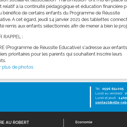
t relatif à la continuité pédagogique et éducation financière p
u bénéfice de certains enfants du Programme de Réussite
tive. A cet égard, jeudi 14 janvier 2021 des tablettes connec
té remis aux enfants sélectionnés afin de mener à bien le proj
 RAPPEL :
RE (Programme de Réussite Educative) s'adresse aux enfant
iers prioritaires pour les parents qui souhaitent inscrire leurs
ts.
r plus de photos
Tél :
0596 651005
Lundi au vendredi :
7
Lundi et jeudi :
14h3
contact@ville-rob
RE AU ROBERT
Economie