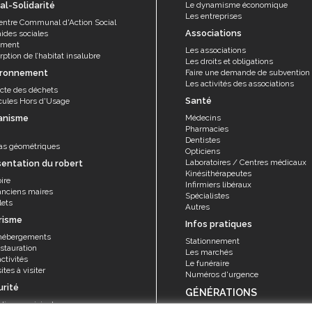
al-Solidarité
Le dynamisme économique
Les entreprises
entre Communal d'Action Social
Associations
aides sociales
ement
Les associations
ption de l’habitat insalubre
Les droits et obligations
ironnement
Faire une demande de subvention
Les activités des associations
ecte des déchets
Santé
cules Hors d'Usage
anisme
Médecins
Pharmacies
Dentistes
as géométriques
Opticiens
Laboratoires / Centres médicaux
sentation du robert
Kinésithérapeutes
ire
Infirmiers libéraux
anciens maires
Spécialistes
lets
Autres
risme
Infos pratiques
hébergements
Stationnement
stauration
Les marchés
ctivités
Le funéraire
ites à visiter
Numéros d'urgence
urité
GÉNÉRATIONS
olice municipale
Seniors