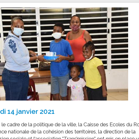
ssion locale
EMPLOI
LE SERVICE CULTUREL
Guide des activ
ollèges et le lycée
Offres d'emploi
Les activités
nseil local des jeunes
SOCIAL-SOLIDARITÉ
ANCE
Le Centre Communal d'Action Social
uration scolaire
Les aides sociales
coles maternelles et primaire
Logement
es de loisirs - ALSH
Antenne Municipale de Développement et de
Cohésion Sociale
rtail famille
Epicerie sociale et solidaire "Rayon de Soleil"
TE ENFANCE
Bornes de collecte de l'ACISE
tantes maternelles
crèches
di 14 janvier 2021
le cadre de la politique de la ville, la Caisse des Ecoles du R
nce nationale de la cohésion des territoires, la direction de la
ion sociale et l’association "Trans’mission" ont mis en place 