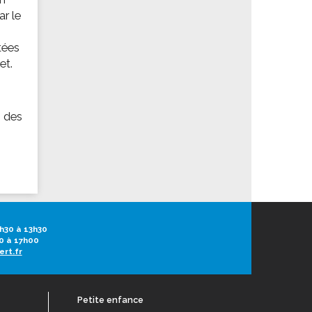
ar le
tées
et.
s des
h30 à 13h30
0 à 17h00
ert.fr
Petite enfance