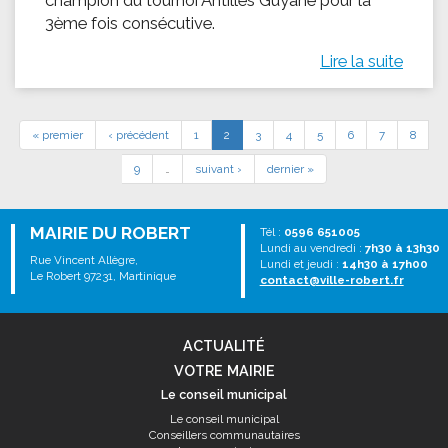
champion du tournoi Antilles Guyane pour la
3ème fois consécutive.
Lire la suite
« premier
‹ précédent
1
2
3
4
5
6
7
8
9
…
suivant ›
dernier »
MAIRIE DU ROBERT
Tél :
0596 651005
Lundi au vendredi :
7h30 à 13h30
Rue Vincent Allègre,
Lundi et jeudi :
14h30 à 17h00
Le Robert 97231, Martinique
contact@ville-robert.fr
ACTUALITÉ
VOTRE MAIRIE
Le conseil municipal
Le conseil municipal
Conseillers communautaires