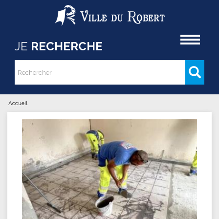
Aller au contenu principal
Accueil
JE
RECHERCHE
Rechercher
Formulaire de recherche
Accueil
Vous êtes ici