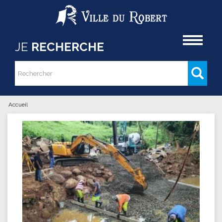
Aller au contenu principal
Accueil
JE
RECHERCHE
Rechercher
Formulaire de recherche
Accueil
Vous êtes ici