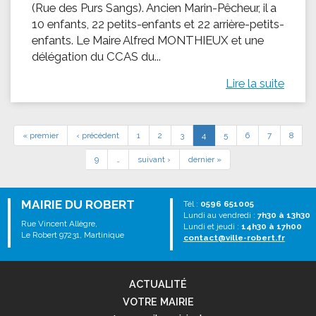
(Rue des Purs Sangs). Ancien Marin-Pêcheur, il a
10 enfants, 22 petits-enfants et 22 arrière-petits-
enfants. Le Maire Alfred MONTHIEUX et une
délégation du CCAS du...
Lire la suite
« premier
‹ précédent
1
2
3
4
5
6
7
8
9
…
suivant ›
dernier »
MAIRIE DU ROBERT
Tél :
0596 651005
Lundi au vendredi :
7h30 à 13h30
Rue Vincent Allègre,
Lundi et jeudi :
14h30 à 17h00
Le Robert 97231, Martinique
contact@ville-robert.fr
ACTUALITÉ
VOTRE MAIRIE