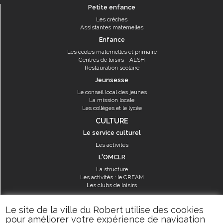
Petite enfance
Les crèches
Assistantes maternelles
Enfance
Les écoles maternelles et primaire
Centres de loisirs - ALSH
Restauration scolaire
Jeunsesse
Le conseil local des jeunes
La mission locale
Les collèges et le lycée
CULTURE
Le service culturel
Les activités
L'OMCLR
La structure
Les activités : le CREAM
Les clubs de loisirs
SPORT
Le site de la ville du Robert utilise des cookies
Les équipements sportifs
pour améliorer votre expérience de navigation
Les aménagements municipaux