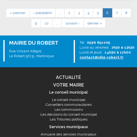
« premier
‹ précédent
…
2
3
4
5
6
7
8
9
10
…
suivant ›
dernier »
MAIRIE DU ROBERT
Tél :
0596 651005
Lundi au vendredi :
7h30 à 13h30
Rue Vincent Allègre,
Lundi et jeudi :
14h30 à 17h00
Le Robert 97231, Martinique
contact@ville-robert.fr
ACTUALITÉ
VOTRE MAIRIE
Le conseil municipal
Le conseil municipal
Conseillers communautaires
Les commissions
Les décisions du conseil municipal
Les Tribunes politiques
Services municipaux
Annuaire des services municipaux