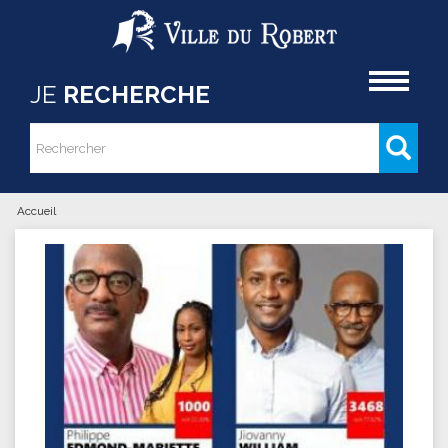
Aller au contenu principal
Accueil
JE
RECHERCHE
Rechercher
Formulaire de recherche
Accueil
Vous êtes ici