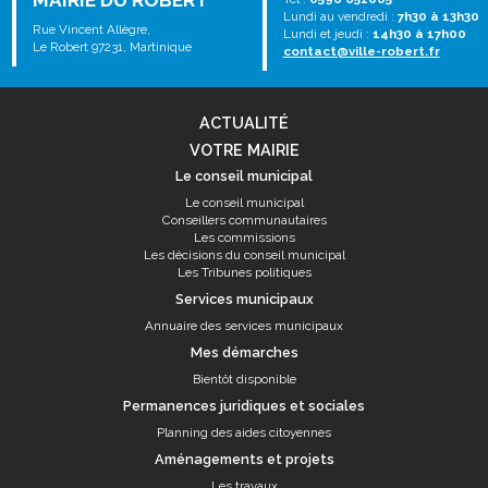
MAIRIE DU ROBERT
Lundi au vendredi :
7h30 à 13h30
Rue Vincent Allègre,
Lundi et jeudi :
14h30 à 17h00
Le Robert 97231, Martinique
contact@ville-robert.fr
ACTUALITÉ
VOTRE MAIRIE
Le conseil municipal
Le conseil municipal
Conseillers communautaires
Les commissions
Les décisions du conseil municipal
Les Tribunes politiques
Services municipaux
Annuaire des services municipaux
Mes démarches
Bientôt disponible
Permanences juridiques et sociales
Planning des aides citoyennes
Aménagements et projets
Les travaux