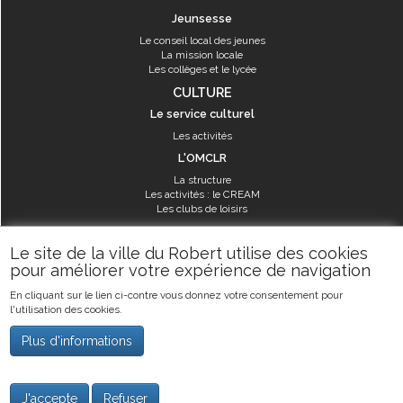
Jeunsesse
Le conseil local des jeunes
La mission locale
Les collèges et le lycée
CULTURE
Le service culturel
Les activités
L'OMCLR
La structure
Les activités : le CREAM
Les clubs de loisirs
SPORT
Le site de la ville du Robert utilise des cookies
Les équipements sportifs
pour améliorer votre expérience de navigation
Les aménagements municipaux
En cliquant sur le lien ci-contre vous donnez votre consentement pour
Les activités
l'utilisation des cookies.
Les activités du service des sports
Guide des activités sportives
Plus d'informations
©2019
Ville du Robert
-
Mentions légales
J'accepte
Refuser