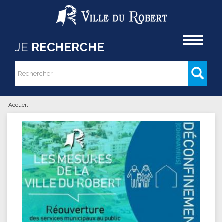
Aller au contenu principal
Accueil
JE
RECHERCHE
Rechercher
Formulaire de recherche
Accueil
Vous êtes ici