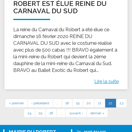
ROBERT EST ÉLUE REINE DU
CARNAVAL DU SUD
La reine du Carnaval du Robert a été élue ce
dimanche 16 février 2020 REINE DU
CARNAVAL DU SUD avec le costume réalisé
avec plus de 500 cabas !!! BRAVO également à
la mini-reine du Robert qui devient la 2ème
dauphine de la mini-reine du Carnaval du Sud.
BRAVO au Ballet Exotic du Robert qui...
Lire la suite
« premier
‹ précédent
…
18
19
20
21
22
23
24
25
26
…
suivant ›
dernier »
Tél :
0596 651005