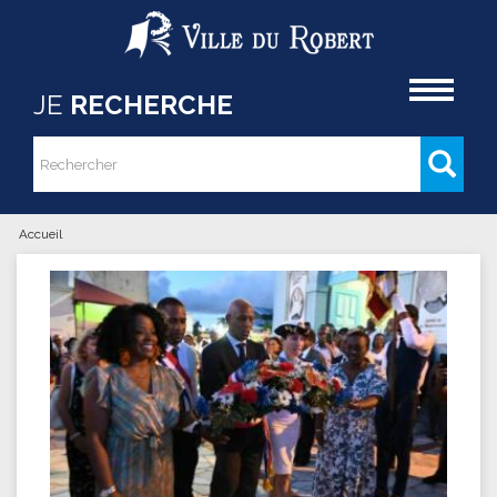
Aller au contenu principal
Accueil
JE
RECHERCHE
Rechercher
Formulaire de recherche
Accueil
Vous êtes ici