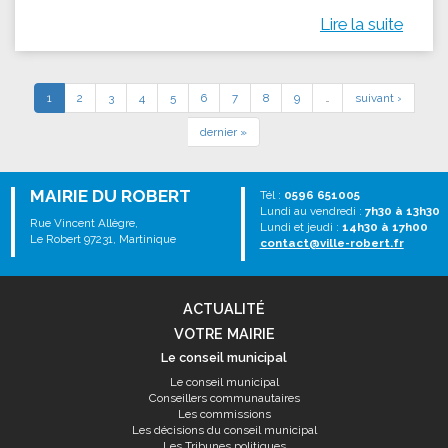
Lire la suite
1
2
3
4
5
6
7
8
9
…
suivant ›
dernier »
MAIRIE DU ROBERT
Tél :
0596 651005
Lundi au vendredi :
7h30 à 13h30
Rue Vincent Allègre,
Lundi et jeudi :
14h30 à 17h00
Le Robert 97231, Martinique
contact@ville-robert.fr
ACTUALITÉ
VOTRE MAIRIE
Le conseil municipal
Le conseil municipal
Conseillers communautaires
Les commissions
Les décisions du conseil municipal
Les Tribunes politiques