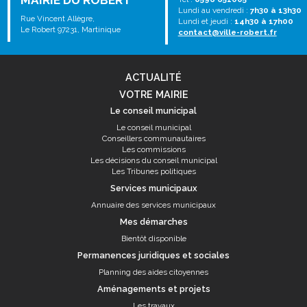
MAIRIE DU ROBERT
Lundi au vendredi :
7h30 à 13h30
Rue Vincent Allègre,
Lundi et jeudi :
14h30 à 17h00
Le Robert 97231, Martinique
contact@ville-robert.fr
ACTUALITÉ
VOTRE MAIRIE
Le conseil municipal
Le conseil municipal
Conseillers communautaires
Les commissions
Les décisions du conseil municipal
Les Tribunes politiques
Services municipaux
Annuaire des services municipaux
Mes démarches
Bientôt disponible
Permanences juridiques et sociales
Planning des aides citoyennes
Aménagements et projets
Les travaux