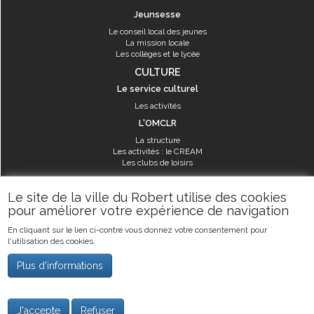
Jeunsesse
Le conseil local des jeunes
La mission locale
Les collèges et le lycée
CULTURE
Le service culturel
Les activités
L'OMCLR
La structure
Les activités : le CREAM
Les clubs de loisirs
SPORT
Le site de la ville du Robert utilise des cookies
Les équipements sportifs
pour améliorer votre expérience de navigation
Les aménagements municipaux
En cliquant sur le lien ci-contre vous donnez votre consentement pour
Les activités
l'utilisation des cookies.
Les activités du service des sports
Guide des activités sportives
Plus d'informations
©2019
Ville du Robert
-
Mentions légales
J'accepte
Refuser