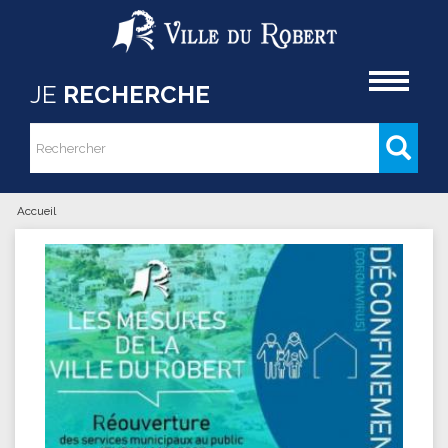
Aller au contenu principal
Accueil
JE
RECHERCHE
Rechercher
Formulaire de recherche
Accueil
Vous êtes ici