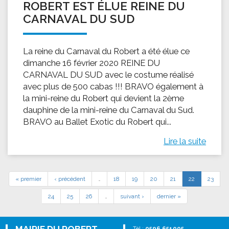
ROBERT EST ÉLUE REINE DU
CARNAVAL DU SUD
La reine du Carnaval du Robert a été élue ce
dimanche 16 février 2020 REINE DU
CARNAVAL DU SUD avec le costume réalisé
avec plus de 500 cabas !!! BRAVO également à
la mini-reine du Robert qui devient la 2ème
dauphine de la mini-reine du Carnaval du Sud.
BRAVO au Ballet Exotic du Robert qui...
Lire la suite
« premier
‹ précédent
…
18
19
20
21
22
23
24
25
26
…
suivant ›
dernier »
Tél :
0596 651005